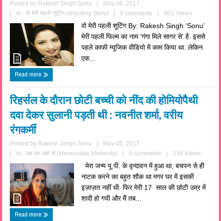
Posted by
Rakesh Singh Sonu
|
May 06, 2017
|
in :
वो मेरी पहली शूटिंग (shooting Story)
|
0 comments
|
601 Views
वो मेरी पहली शूटिंग By: Rakesh Singh ‘Sonu’
मेरी पहली फिल्म का नाम ‘गंगा मिले सागर से’ है. इससे
पहले काफी म्यूजिक वीडियो में काम किया था. लेकिन
एक...
Read more
रिहर्सल के दौरान छोटी बच्ची को नींद की होमियोपैथी
दवा देकर सुलानी पड़ती थी : नवनीत शर्मा, वरीय
रंगकर्मी
Posted by
Rakesh Singh Sonu
|
May 05, 2017
|
in :
जब हम जवां थें (Memorable Moments)
|
0 comments
|
234 Views
मेरा जन्म यू.पी. के वृन्दावन में हुआ था, बचपन से ही
नाटक करने का बहुत शौक था मगर घर में इसकी
इज़ाज़त नहीं थी. फिर मेरी 17 साल की छोटी उम्र में
शादी हो गयी और मैं तब...
Read more