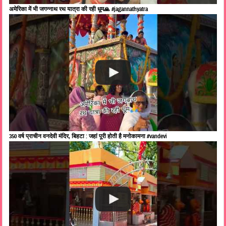
अमेरिका में भी जगन्नाथ रथ यात्रा की रही धूम🙏 #jagannathyatra
350 वर्ष प्राचीन वनदेवी मंदिर, बिहटा : जहां पूरी होती है मनोकामना #vandevi