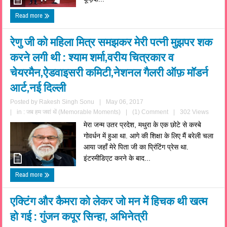
Read more
रेणु जी को महिला मित्र समझकर मेरी पत्नी मुझपर शक
करने लगी थी : श्याम शर्मा,वरीय चित्रकार व
चेयरमैन,ऐडवाइसरी कमिटी,नेशनल गैलरी ऑफ़ मॉडर्न
आर्ट,नई दिल्ली
Posted by
Rakesh Singh Sonu
|
May 06, 2017
|
in :
जब हम जवां थें (Memorable Moments)
|
(1) Comment
|
302 Views
मेरा जन्म उतर प्रदेश, मथुरा के एक छोटे से कस्बे
गोवर्धन में हुआ था. आगे की शिक्षा के लिए मैं बरेली चला
आया जहाँ मेरे पिता जी का प्रिंटिंग प्रेस था.
इंटरमीडिएट करने के बाद...
Read more
एक्टिंग और कैमरा को लेकर जो मन में हिचक थी खत्म
हो गई : गुंजन कपूर सिन्हा, अभिनेत्री