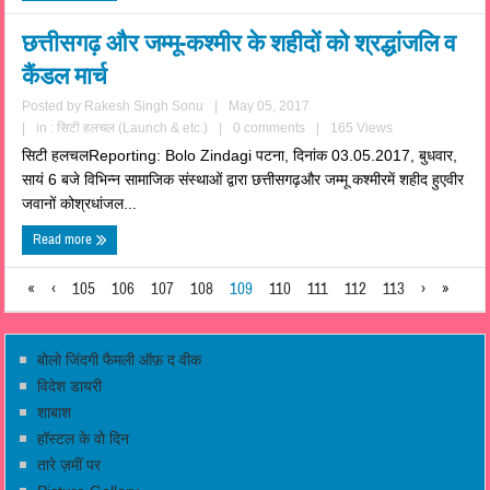
छत्तीसगढ़ और जम्मू-कश्मीर के शहीदों को श्रद्धांजलि व
कैंडल मार्च
Posted by
Rakesh Singh Sonu
|
May 05, 2017
|
in :
सिटी हलचल (Launch & etc.)
|
0 comments
|
165 Views
सिटी हलचलReporting: Bolo Zindagi पटना, दिनांक 03.05.2017, बुधवार,
सायं 6 बजे विभिन्न सामाजिक संस्थाओं द्वारा छत्तीसगढ़और जम्मू कश्मीरमें शहीद हुएवीर
जवानों कोश्रधांजल...
Read more
«
‹
105
106
107
108
109
110
111
112
113
›
»
बोलो जिंदगी फैमली ऑफ़ द वीक
विदेश डायरी
शाबाश
हॉस्टल के वो दिन
तारे ज़मीं पर