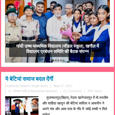
गांधी उच्च माध्यमिक विद्यालय (मॉडल स्कूल), खगौल में
विद्यालय प्रबंधन समिति की बैठक संपन्न
ये बेटियां समाज बदल देंगीं
Posted by
Rakesh Singh Sonu
|
May 07, 2017
|
in :
सशक्त नारी( Empowered Woman)
|
(1) Comment
|
350 Views
मुजफ्फरपुर(बिहार),नेउरा खानेजादपुर में मो.तस्लीम
और शाहिदा खातून की बेटियां सादिया व आफरीन ने
अपने गांव और आस पास के गाँव में ‘कोई बच्ची न मिले
कूड़ेदा...