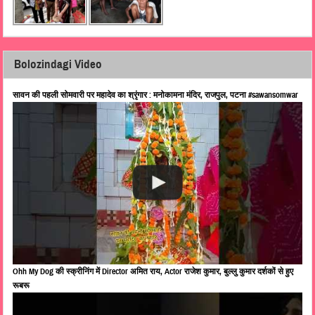
Bolozindagi Video
सावन की पहली सोमवारी पर महादेव का श्रृंगार : मनोकामना मंदिर, राजपुल, पटना #sawansomwar
Ohh My Dog की स्क्रीनिंग में Director अमित राय, Actor राजेश कुमार, बुल्लु कुमार दर्शकों से हुए
रूबरू