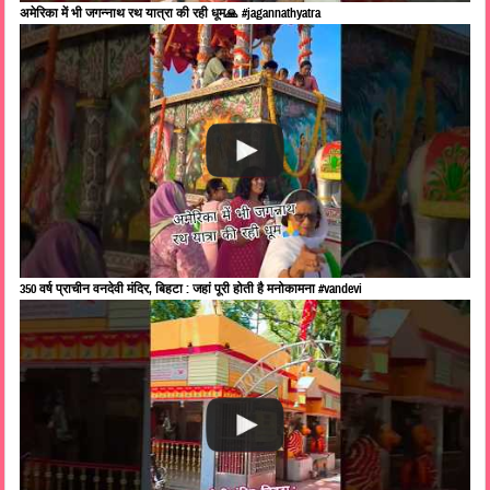
अमेरिका में भी जगन्नाथ रथ यात्रा की रही धूम🙏 #jagannathyatra
350 वर्ष प्राचीन वनदेवी मंदिर, बिहटा : जहां पूरी होती है मनोकामना #vandevi