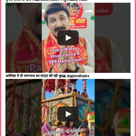
अमेरिका में भी जगन्नाथ रथ यात्रा की रही धूम🙏 #jagannathyatra