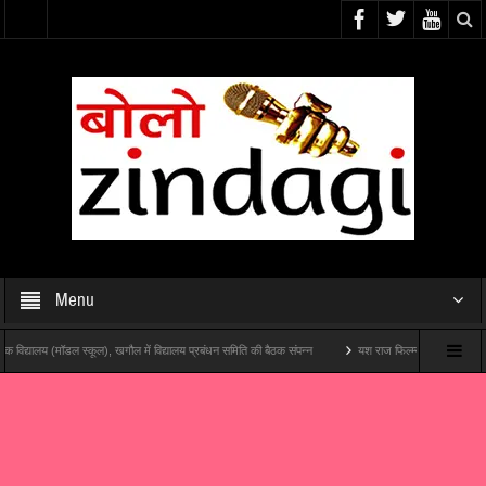
Menu
ालय (मॉडल स्कूल), खगौल में विद्यालय प्रबंधन समिति की बैठक संपन्न
यश राज फिल्म्स और पोशम पा पिक्चर्स की पहल