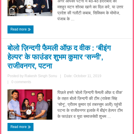
अगर आपको पटना में बैठे-बैठे हैदराबाद का
मशहूर मटन शोरबा खाने का दिल करे, या उत्तर
प्रदेश की गलौटी कबाब, सिक्किम के मोमोज,
पंजाब के ...
Read more
बोलो ज़िन्दगी फैमली ऑफ़ द वीक : ‘बीइंग
हेल्पर’ के फाउंडर शुभम कुमार ‘सन्नी’,
राजीवनगर, पटना
Posted by
Rakesh Singh Sonu
|
Date: October 11, 2019
|
0 comments
पिछले हफ्ते 'बोलो ज़िन्दगी फैमली ऑफ़ द वीक'
के तहत बोलो ज़िन्दगी की टीम (राकेश सिंह
'सोनू', प्रीतम कुमार एवं तबस्सुम अली) पहुंची
पटना के राजीवनगर इलाके में बीइंग हेल्पर टीम
के फाउंडर व युवा समाजसेवी शुभम ...
Read more