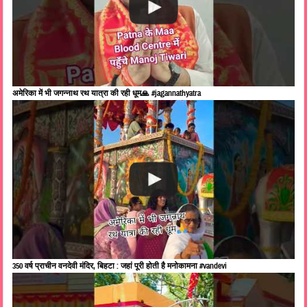
अमेरिका में भी जगन्नाथ रथ यात्रा की रही धूम🙏 #jagannathyatra
350 वर्ष प्राचीन वनदेवी मंदिर, बिहटा : जहां पूरी होती है मनोकामना #vandevi