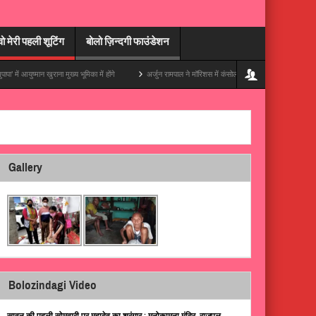
वो मेरी पहली शूटिंग
बोलो ज़िन्दगी फाउंडेशन
ुराना मुख्य भूमिका में होंगे
अर्जुन रामपाल ने मॉरिशस में कंसोल संभाला, अपनी ट्रिप की एक ज़बरदस्त झलक 
Gallery
Bolozindagi Video
सावन की पहली सोमवारी पर महादेव का श्रृंगार : मनोकामना मंदिर, राजपुल,