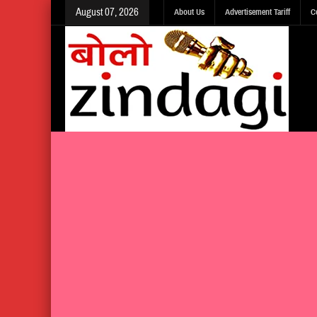
August 07, 2026
About Us
Advertisement Tariff
C