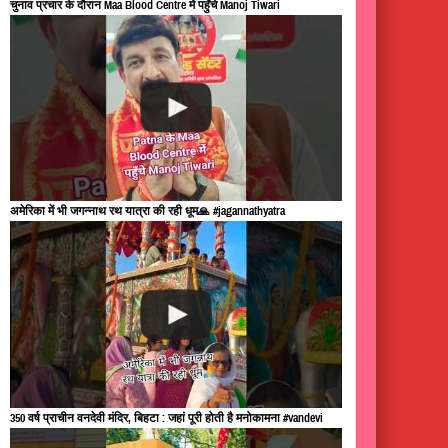
चुनाव प्रचार के दौरान Maa Blood Centre में पहुँचे Manoj Tiwari
अमेरिका में भी जगन्नाथ रथ यात्रा की रही धूम🙏 #jagannathyatra
350 वर्ष प्राचीन वनदेवी मंदिर, बिहटा : जहां पूरी होती है मनोकामना #vandevi