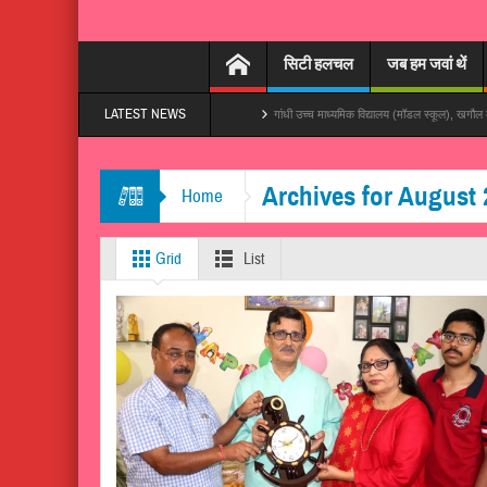
सिटी हलचल
जब हम जवां थें
LATEST NEWS
 बनारस बना दs’, तेजी से हो रहा वायरल
गांधी उच्च माध्यमिक विद्यालय (मॉडल स्कूल), खगौल में विद्यालय प्रबं
Archives for August 
Home
Grid
List