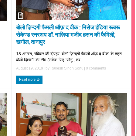
बोलो ज़िन्दगी फैमली ऑफ़ द वीक : मिसेज इंडिया रूबरू
सेकेण्ड रनरअप डॉ. नाज़िया मजीद हसन की फैमिली,
खगौल, दानापुर
18 अगस्त, रविवार की दोपहर 'बोलो ज़िन्दगी फैमली ऑफ़ द वीक' के तहत
बोलो ज़िन्दगी की टीम (राकेश सिंह 'सोनू', तब ...
August 19, 2019
| by
Rakesh Singh Sonu
|
0 comments
Read more