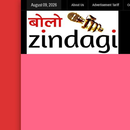
August 09, 2026
About Us
Advertisement Tariff
C