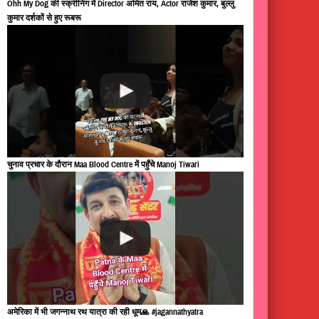
Ohh My Dog की स्क्रीनिंग में Director अमित राय, Actor राजेश कुमार, बुल्लु
कुमार दर्शकों से हुए रूबरू
चुनाव प्रचार के दौरान Maa Blood Centre में पहुँचे Manoj Tiwari
अमेरिका में भी जगन्नाथ रथ यात्रा की रही धूम🙏 #jagannathyatra