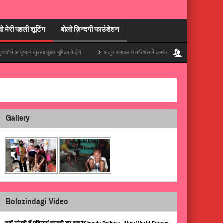
वो मेरी पहली शूटिंग
बोलो ज़िन्दगी फाउंडेशन
ान खुराना मुख्य भूमिका में होंगे
अर्जुन रामपाल ने मॉरिशस में कंसोल संभाला, अपनी ट्रिप की एक ज़बरदस्त 
Gallery
Bolozindagi Video
क्यों मांगती हैं महिलाएं बराबरी का हक़❓Shweta Rathore : Miss World Fitness