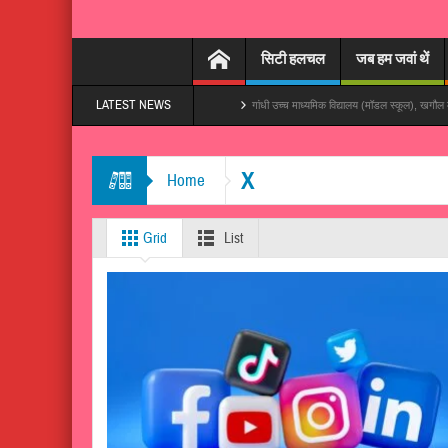
सिटी हलचल
जब हम जवां थें
LATEST NEWS
 हमरा बनारस बना दs’, तेजी से हो रहा वायरल
गांधी उच्च माध्यमिक विद्यालय (मॉडल स्कूल), खगौल में विद्यालय 
X
Home
Grid
List