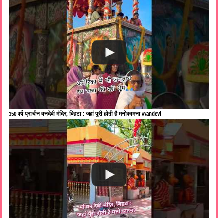
350 वर्ष प्राचीन वनदेवी मंदिर, बिहटा : जहां पूरी होती है मनोकामना #vandevi