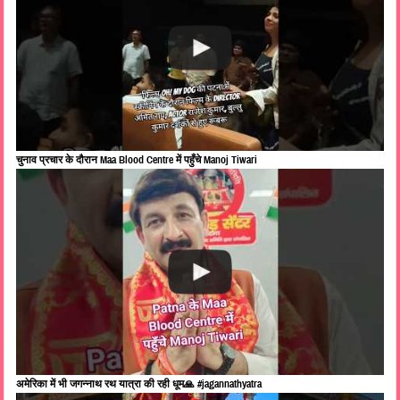
चुनाव प्रचार के दौरान Maa Blood Centre में पहुँचे Manoj Tiwari
अमेरिका में भी जगन्नाथ रथ यात्रा की रही धूम🙏 #jagannathyatra