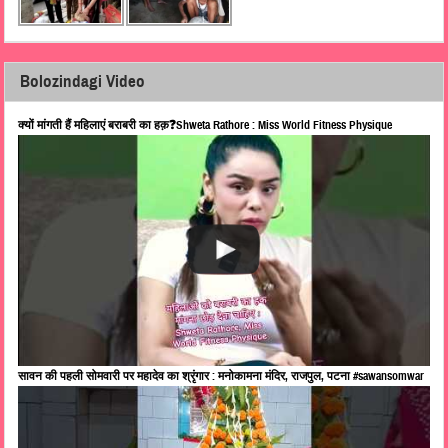
Bolozindagi Video
क्यों मांगती हैं महिलाएं बराबरी का हक़❓Shweta Rathore : Miss World Fitness Physique
सावन की पहली सोमवारी पर महादेव का श्रृंगार : मनोकामना मंदिर, राजपुल, पटना #sawansomwar