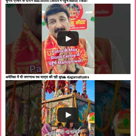
चुनाव प्रचार के दौरान Maa Blood Centre में पहुँचे Manoj Tiwari
अमेरिका में भी जगन्नाथ रथ यात्रा की रही धूम🙏 #jagannathyatra