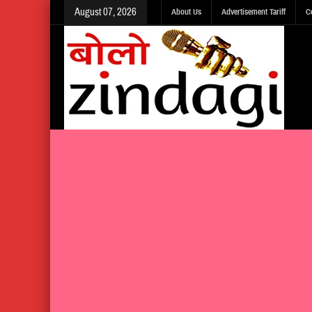
August 07, 2026
About Us
Advertisement Tariff
C