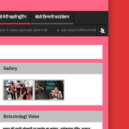
वो मेरी पहली शूटिंग
बोलो ज़िन्दगी फाउंडेशन
मान खुराना मुख्य भूमिका में होंगे
अर्जुन रामपाल ने मॉरिशस में कंसोल संभाला, अपनी ट्रिप की एक ज़बरदस्त
Gallery
Bolozindagi Video
सावन की पहली सोमवारी पर महादेव का श्रृंगार : मनोकामना मंदिर, राजपुल,