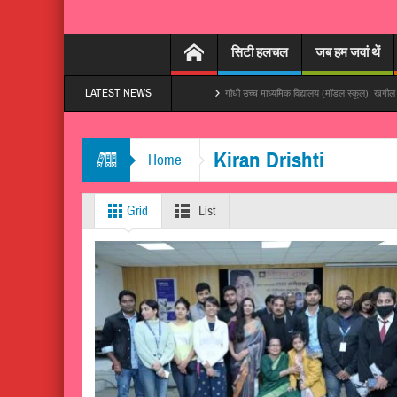
सिटी हलचल
जब हम जवां थें
LATEST NEWS
 हमरा बनारस बना दs’, तेजी से हो रहा वायरल
गांधी उच्च माध्यमिक विद्यालय (मॉडल स्कूल), खगौल में विद्यालय
Kiran Drishti
Home
Grid
List