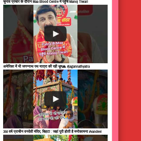
चुनाव प्रचार के दौरान Maa Blood Centre में पहुँचे Manoj Tiwari
अमेरिका में भी जगन्नाथ रथ यात्रा की रही धूम🙏 #jagannathyatra
350 वर्ष प्राचीन वनदेवी मंदिर, बिहटा : जहां पूरी होती है मनोकामना #vandevi