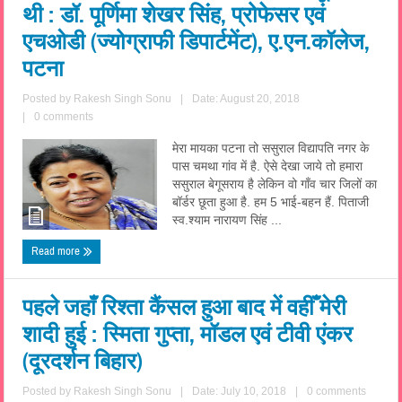
थी : डॉ. पूर्णिमा शेखर सिंह, प्रोफेसर एवं
एचओडी (ज्योग्राफी डिपार्टमेंट), ए.एन.कॉलेज,
पटना
Posted by
Rakesh Singh Sonu
|
Date: August 20, 2018
|
0 comments
मेरा मायका पटना तो ससुराल विद्यापति नगर के
पास चमथा गांव में है. ऐसे देखा जाये तो हमारा
ससुराल बेगूसराय है लेकिन वो गाँव चार जिलों का
बॉर्डर छूता हुआ है. हम 5 भाई-बहन हैं. पिताजी
स्व.श्याम नारायण सिंह ...
Read more
पहले जहाँ रिश्ता कैंसल हुआ बाद में वहीँ मेरी
शादी हुई : स्मिता गुप्ता, मॉडल एवं टीवी एंकर
(दूरदर्शन बिहार)
Posted by
Rakesh Singh Sonu
|
Date: July 10, 2018
|
0 comments