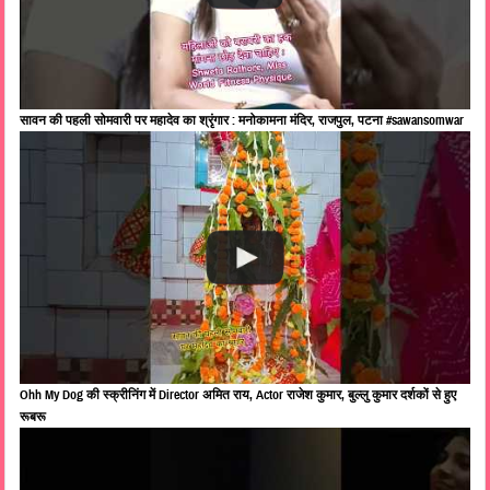
सावन की पहली सोमवारी पर महादेव का श्रृंगार : मनोकामना मंदिर, राजपुल, पटना #sawansomwar
Ohh My Dog की स्क्रीनिंग में Director अमित राय, Actor राजेश कुमार, बुल्लु कुमार दर्शकों से हुए
रूबरू