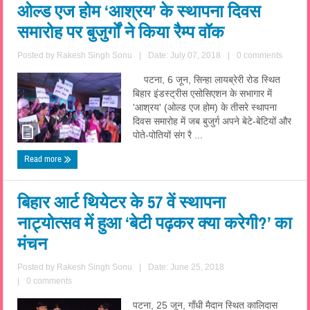
ओल्ड एज होम ‘आश्रय’ के स्थापना दिवस
समारोह पर बुजुर्गों ने किया रैम्प वॉक
Posted by
Rakesh Singh Sonu
|
Date: July 07, 2018
|
0 comments
पटना, 6 जून, सिन्हा लायब्रेरी रोड स्थित
बिहार इंडस्ट्रीस एसोसिएशन के सभागार में
'आश्रय' (ओल्ड एज होम) के तीसरे स्थापना
दिवस समारोह में जब बुजुर्ग अपने बेटे-बेटियों और
पोते-पोतियों संग रै ...
Read more
बिहार आर्ट थियेटर के 57 वें स्थापना
नाट्योत्सव में हुआ ‘बेटी पढ़कर क्या करेगी?’ का
मंचन
Posted by
Rakesh Singh Sonu
|
Date: June 25, 2018
|
0 comments
पटना, 25 जून, गाँधी मैदान स्थित कालिदास