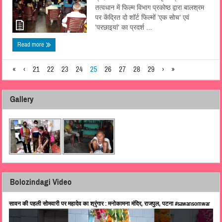
तत्वधान में फिल्म विभाग प्रकोष्ठ द्वारा बालश्रम
पर केंद्रित दो शॉर्ट फिल्मों 'एक सोच' एवं
'परछाइयां' का प्रदर्श ...
Read more
«
‹
21
22
23
24
25
26
27
28
29
›
»
Gallery
Bolozindagi Video
सावन की पहली सोमवारी पर महादेव का श्रृंगार : मनोकामना मंदिर, राजपुल, पटना #sawansomwar