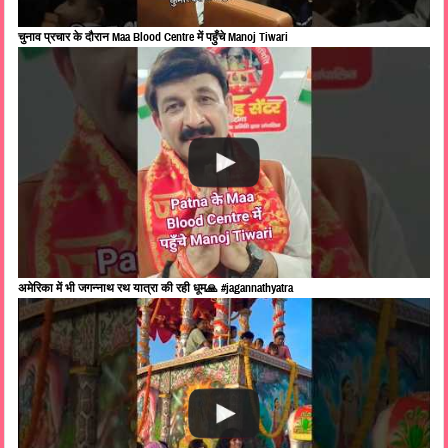
चुनाव प्रचार के दौरान Maa Blood Centre में पहुँचे Manoj Tiwari
अमेरिका में भी जगन्नाथ रथ यात्रा की रही धूम🙏 #jagannathyatra