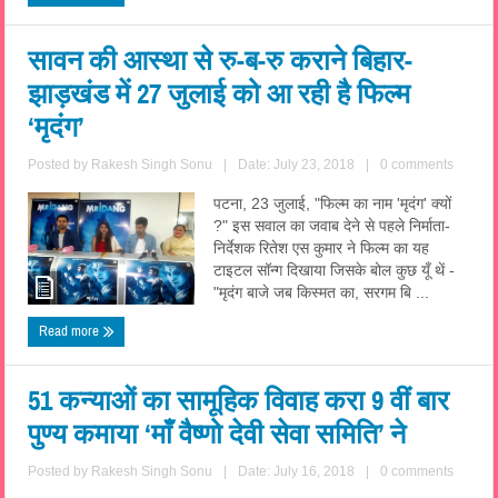
सावन की आस्था से रु-ब-रु कराने बिहार-
झाड़खंड में 27 जुलाई को आ रही है फिल्म
‘मृदंग’
Posted by
Rakesh Singh Sonu
|
Date: July 23, 2018
|
0 comments
पटना, 23 जुलाई, "फिल्म का नाम 'मृदंग' क्यों
?" इस सवाल का जवाब देने से पहले निर्माता-
निर्देशक रितेश एस कुमार ने फिल्म का यह
टाइटल सॉन्ग दिखाया जिसके बोल कुछ यूँ थें -
"मृदंग बाजे जब किस्मत का, सरगम बि ...
Read more
51 कन्याओं का सामूहिक विवाह करा 9 वीं बार
पुण्य कमाया ‘माँ वैष्णो देवी सेवा समिति’ ने
Posted by
Rakesh Singh Sonu
|
Date: July 16, 2018
|
0 comments