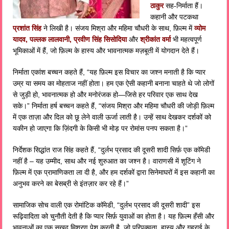
ठाकुर
सह-निर्माता हैं।
कहानी और पटकथा
प्रशांत सिंह
ने लिखी है। संजय मिश्रा और महिमा चौधरी के साथ, फ़िल्म में
व्योम
यादव, पल्लक लालवानी, प्रवीण सिंह सिसोदिया
और
श्रीकांत वर्मा
भी महत्वपूर्ण
भूमिकाओं में हैं, जो फ़िल्म के हास्य और भावनात्मक मज़बूती में योगदान देते हैं।
निर्माता एकांश बच्चन कहते हैं, “यह फ़िल्म इस विचार का जश्न मनाती है कि प्यार
उम्र या समय का मोहताज नहीं होता। हम एक ऐसी कहानी बनाना चाहते थे जो लोगों
से जुड़ी हो, भावनात्मक हो और मनोरंजक हो—जिसे हर परिवार एक साथ देख
सके।” निर्माता हर्ष बच्चन कहते हैं, “संजय मिश्रा और महिमा चौधरी की जोड़ी फ़िल्म
में एक ताज़ा और दिल को छू लेने वाली ऊर्जा लाती है। उन्हें साथ देखकर दर्शकों को
यकीन हो जाएगा कि ज़िंदगी के किसी भी मोड़ पर रोमांस पनप सकता है।”
निर्देशक सिद्धांत राज सिंह कहते हैं, “दुर्लभ प्रसाद की दूसरी शादी सिर्फ़ एक कॉमेडी
नहीं है – यह उम्मीद, साथ और नई शुरुआत का जश्न है। वाराणसी में शूटिंग ने
फ़िल्म में एक प्रामाणिकता ला दी है, और हम दर्शकों द्वारा सिनेमाघरों में इस कहानी का
अनुभव करने का बेसब्री से इंतज़ार कर रहे हैं।”
सामाजिक सोच वाली एक रोमांटिक कॉमेडी, “दुर्लभ प्रसाद की दूसरी शादी” इस
रूढ़िवादिता को चुनौती देती है कि प्यार सिर्फ़ युवाओं का होता है। यह फ़िल्म हँसी और
भावनाओं का एक सुखद मिश्रण पेश करती है, जो परिपक्वता, हास्य और गहराई के