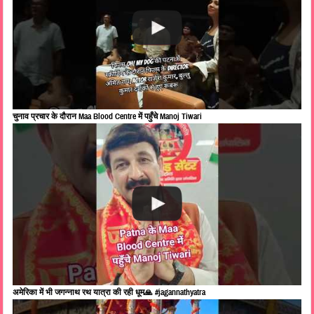
चुनाव प्रचार के दौरान Maa Blood Centre में पहुँचे Manoj Tiwari
अमेरिका में भी जगन्नाथ रथ यात्रा की रही धूम🙏 #jagannathyatra