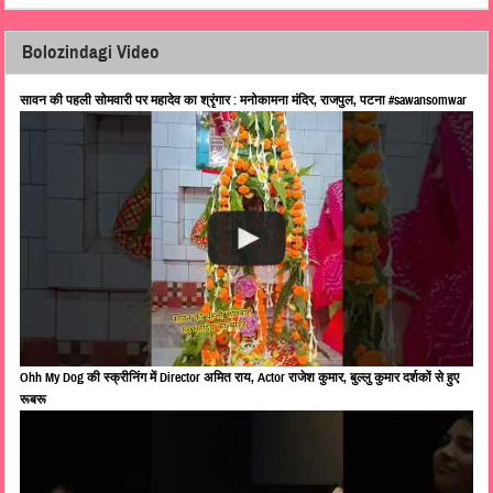
Bolozindagi Video
सावन की पहली सोमवारी पर महादेव का श्रृंगार : मनोकामना मंदिर, राजपुल, पटना #sawansomwar
Ohh My Dog की स्क्रीनिंग में Director अमित राय, Actor राजेश कुमार, बुल्लु कुमार दर्शकों से हुए
रूबरू