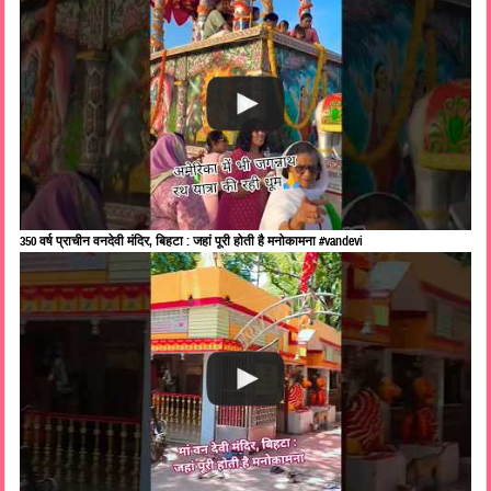
350 वर्ष प्राचीन वनदेवी मंदिर, बिहटा : जहां पूरी होती है मनोकामना #vandevi