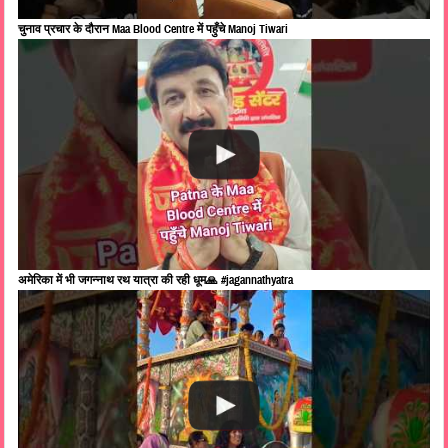
चुनाव प्रचार के दौरान Maa Blood Centre में पहुँचे Manoj Tiwari
अमेरिका में भी जगन्नाथ रथ यात्रा की रही धूम🙏 #jagannathyatra