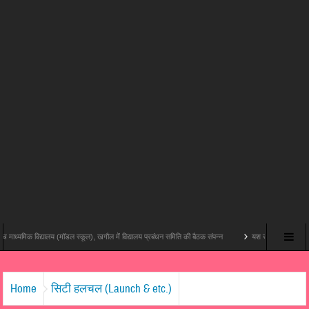
द्यालय (मॉडल स्कूल), खगौल में विद्यालय प्रबंधन समिति की बैठक संपन्न
यश राज फिल्म्स और पोशम पा पिक्चर्स की 
Home
सिटी हलचल (Launch & etc.)