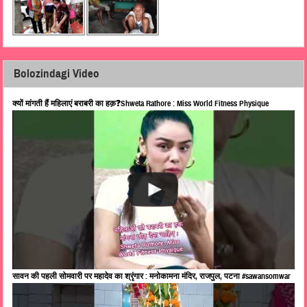
Bolozindagi Video
क्यों मांगती हैं महिलाएं बराबरी का हक़❓Shweta Rathore : Miss World Fitness Physique
सावन की पहली सोमवारी पर महादेव का श्रृंगार : मनोकामना मंदिर, राजपुल, पटना #sawansomwar