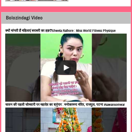
Bolozindagi Video
क्यों मांगती हैं महिलाएं बराबरी का हक़❓Shweta Rathore : Miss World Fitness Physique
सावन की पहली सोमवारी पर महादेव का श्रृंगार : मनोकामना मंदिर, राजपुल, पटना #sawansomwar