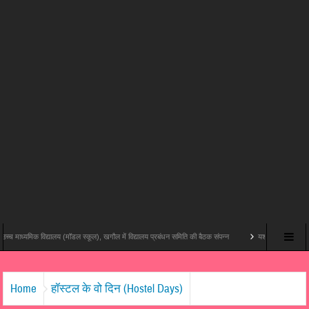
िक विद्यालय (मॉडल स्कूल), खगौल में विद्यालय प्रबंधन समिति की बैठक संपन्न
यश राज फिल्म्स और पोशम पा पिक्चर
Home
हॉस्टल के वो दिन (Hostel Days)