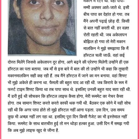
मकान में रेंटर थी. वहां पापा-
मम्मी अक्सर आते-जाते थे. इसी
बीच पापा का देहांत हो गया. तब
मैंने अपनी पढ़ाई छोड़ दी. किसी
से बात नहीं करती थी. हर वक़्त
रोती रहती थी. जब अकेलापन
बोझिल हो गया तो मेरी मकान
मालकिन ने मुझे समझाया कि मैं
हॉस्टल चली जाऊँ. वहां कई
दोस्त मिलेंगे जिससे अकेलापन दूर होगा, आगे बढ़ने की प्रेरणा मिलेगी.उन्होंने ही एक
हॉस्टल का पता बताया. जब माँ से इस बारे में बात की तो उन्होंने भी कहा कि तुम्हारी
मकानमालकिन सही कह रही हैं. तब मैंने हॉस्टल में जाने का मन बनाया. वहां शिफ्ट
भी मुझे अकेले ही करना था. फैमली की बहुत याद आ रही थी. जब किराये के रूम में
फर्स्ट टाइम शिफ्ट किया था तब पापा साथ थे. इसलिए उनकी बहुत याद सता रही थी.
मैं डरी हुई थी सोचकर कि हॉस्टल लाइफ कैसा होगा, मेरी रूममेट का नेचर कैसा
होगा. तब सामान शिफ्ट करते करते काफी थक गयी थी. बैठकर एक कोने में यही सोच
रही थी कि अगर पापा होते तो मुझे हॉस्टल नहीं आना पड़ता. उस दिन, उस समय
कुछ भी अच्छा नहीं लग रहा था. इसलिए पूरा दिन किसी गैजेट का भी इस्तेमाल नहीं
किया. रूममेट के साथ बातचीत हुई तो मन थोड़ा हल्का हुआ. उसी दिन मैं समझ गयी
कि अब मुझे लाइफ खुद से जीना है.