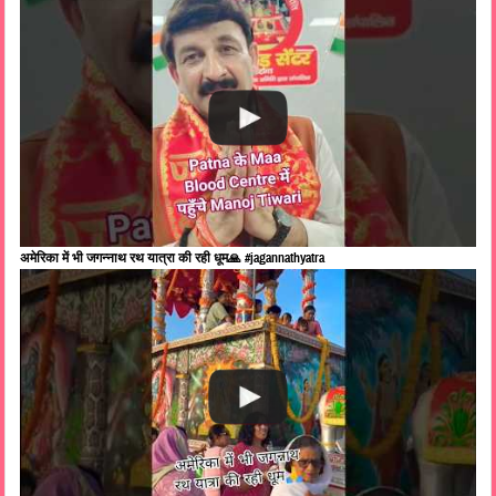
अमेरिका में भी जगन्नाथ रथ यात्रा की रही धूम🙏 #jagannathyatra