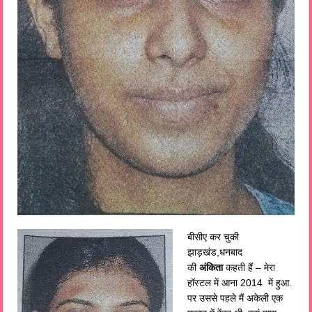
बीसीए कर चुकी
झाड़खंड,धनबाद
की
अंकिता
कहती हैं – मेरा
हॉस्टल में आना 2014 में हुआ.
पर उससे पहले मैं अकेली एक