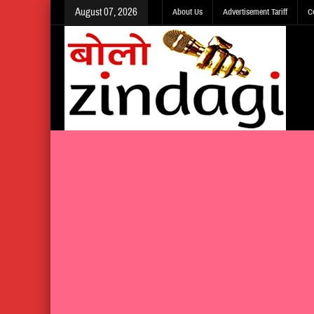
August 07, 2026
About Us
Advertisement Tariff
C