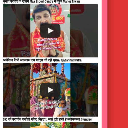
चुनाव प्रचार के दौरान Maa Blood Centre में पहुँचे Manoj Tiwari
अमेरिका में भी जगन्नाथ रथ यात्रा की रही धूम🙏 #jagannathyatra
350 वर्ष प्राचीन वनदेवी मंदिर, बिहटा : जहां पूरी होती है मनोकामना #vandevi