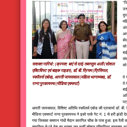
“ज
उन
दु
मह
अं
आर
बो
को
बा
संख
सशक्त नारियां : (क्रमश: बाएं से दाएं) तबस्सुम अली (सोशल
को
एक्टिविस्ट एवं बाइक राइडर), डॉ. बी. प्रियम (प्रिंसिपल,
स्कॉलर्स एबोड), आरती जायसवाल (महिला थानाध्यक्ष), डॉ.
8 म
8:
रत्ना पुरकायस्थ (मीडिया एक्सपर्ट)
बा
अत
पट
आरती जायसवाल, विशिष्ट अतिथि स्कॉलर्स एबोड की प्राचार्या डॉ. बी.
मीडिया एक्सपर्ट रत्ना पुरकायस्थ ने इको पार्क गेट नं. 1 से हरी झंडी 
गया जिसका समापन गांधी मैदान कारगिल चौक के पास हुआ. इस रैली 
साइकिल से पूरे देश का भ्रमण कर चुकीं सोशल एक्टिविस्ट तबस्सुम अल