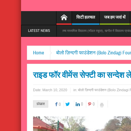
सिटी हलचल
जब हम जवां थें
LATEST NEWS
से हो रहा वायरल
गांधी उच्च माध्यमिक विद्यालय (मॉडल स्कूल), खगौल में विद्यालय प्रबंधन समिति की बैठक संपन्
Home
बोलो ज़िन्दगी फाउंडेशन (Bolo Zindagi Fou
राइड फॉर वीमेंस सेफ्टी का सन्देश
Date:
March 10, 2020
in:
बोलो ज़िन्दगी फाउंडेशन (Bolo Zindagi
share
0
0
0