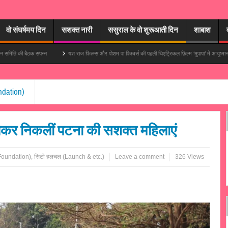
वो संघर्षमय दिन
सशक्त नारी
ससुराल के वो शुरूआती दिन
शाबाश
न
यश राज फिल्म्स और पोशम पा पिक्चर्स की पहली थिएट्रिकल फ़िल्म ‘मुपापा’ में आयुष्मान खुराना मुख्य भूमिका में ह
ndation)
 लेकर निकलीं पटना की सशक्त महिलाएं
 Foundation)
,
सिटी हलचल (Launch & etc.)
Leave a comment
326 Views