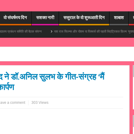
वो संघर्षमय दिन
सशक्त नारी
ससुराल के वो शुरूआती दिन
शाबाश
 समिति की बैठक संपन्न
यश राज फिल्म्स और पोशम पा पिक्चर्स की पहली थिएट्रिकल फ़िल्म ‘मुपापा’ में आयुष्मान खुरा
द ने डॉ.अनिल सुलभ के गीत-संग्रह ‘मैं
ार्पण
ave a comment
303 Views