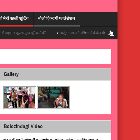
वो मेरी पहली शूटिंग
बोलो ज़िन्दगी फाउंडेशन
ना मुख्य भूमिका में होंगे
अर्जुन रामपाल ने मॉरिशस में कंसोल संभाला, अपनी ट्रिप की एक ज़बरदस्त झलक दि
Gallery
Bolozindagi Video
सावन की पहली सोमवारी पर महादेव का श्रृंगार : मनोकामना मंदिर, राजपुल,