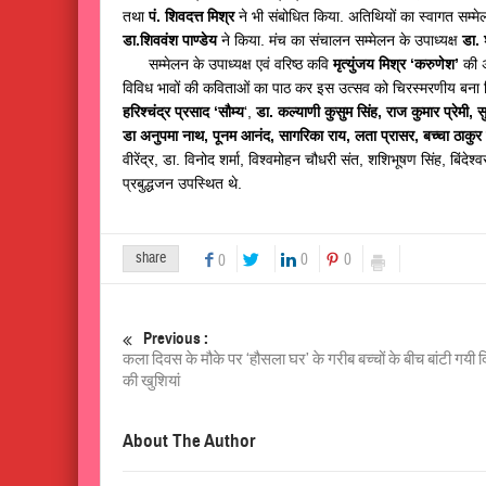
तथा
पं. शिवदत्त मिश्र
ने भी संबोधित किया. अतिथियों का स्वागत सम्मे
डा.शिववंश पाण्डेय
ने किया. मंच का संचालन सम्मेलन के उपाध्यक्ष
डा.
सम्मेलन के उपाध्यक्ष एवं वरिष्ठ कवि
मृत्युंजय मिश्र ‘करुणेश’
की अ
विविध भावों की कविताओं का पाठ कर इस उत्सव को चिरस्मरणीय बना दि
हरिश्चंद्र प्रसाद ‘सौम्य
‘,
डा. कल्याणी कुसुम सिंह, राज कुमार प्रेमी, स
डा अनुपमा नाथ, पूनम आनंद, सागरिका राय, लता प्रासर, बच्चा ठाकुर
वीरेंद्र, डा. विनोद शर्मा, विश्वमोहन चौधरी संत, शशिभूषण सिंह, बिंदेश्व
प्रबुद्धजन उपस्थित थे.
share
0
0
0
Previous :
कला दिवस के मौके पर ‘हौसला घर’ के गरीब बच्चों के बीच बांटी गयी 
की खुशियां
About The Author