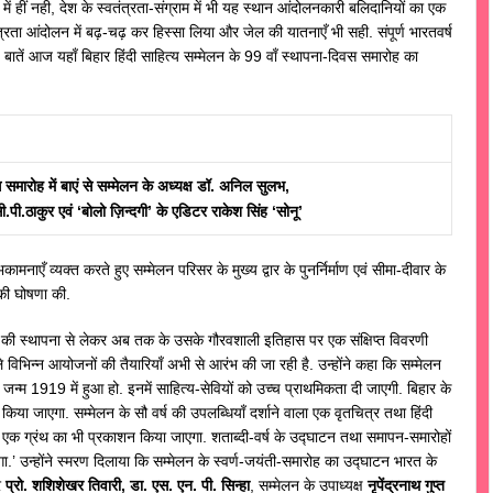
में हीं नही, देश के स्वतंत्रता-संग्राम में भी यह स्थान आंदोलनकारी बलिदानियों का एक
वतंत्रता आंदोलन में बढ़-चढ़ कर हिस्सा लिया और जेल की यातनाएँ भी सही. संपूर्ण भारतवर्ष
 बातें आज यहाँ बिहार हिंदी साहित्य सम्मेलन के 99 वाँ स्थापना-दिवस समारोह का
समारोह में बाएं से सम्मेलन के अध्यक्ष डॉ. अनिल सुलभ,
. सी.पी.ठाकुर एवं ‘बोलो ज़िन्दगी’ के एडिटर राकेश सिंह ‘सोनू’
एँ व्यक्त करते हुए सम्मेलन परिसर के मुख्य द्वार के पुनर्निर्माण एवं सीमा-दीवार के
की घोषणा की.
ेलन की स्थापना से लेकर अब तक के उसके गौरवशाली इतिहास पर एक संक्षिप्त विवरणी
नेवाले विभिन्न आयोजनों की तैयारियाँ अभी से आरंभ की जा रही है. उन्होंने कहा कि सम्मेलन
ा जन्म 1919 में हुआ हो. इनमें साहित्य-सेवियों को उच्च प्राथमिकता दी जाएगी. बिहार के
किया जाएगा. सम्मेलन के सौ वर्ष की उपलब्धियाँ दर्शाने वाला एक वृतचित्र तथा हिंदी
ं के एक ग्रंथ का भी प्रकाशन किया जाएगा. शताब्दी-वर्ष के उद्घाटन तथा समापन-समारोहों
गा.’ उन्होंने स्मरण दिलाया कि सम्मेलन के स्वर्ण-जयंती-समारोह का उद्घाटन भारत के
र
प्रो. शशिशेखर तिवारी, डा. एस. एन. पी. सिन्हा
, सम्मेलन के उपाध्यक्ष
नृपेंद्रनाथ गुप्त