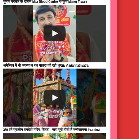
चुनाव प्रचार के दौरान Maa Blood Centre में पहुँचे Manoj Tiwari
अमेरिका में भी जगन्नाथ रथ यात्रा की रही धूम🙏 #jagannathyatra
350 वर्ष प्राचीन वनदेवी मंदिर, बिहटा : जहां पूरी होती है मनोकामना #vandevi