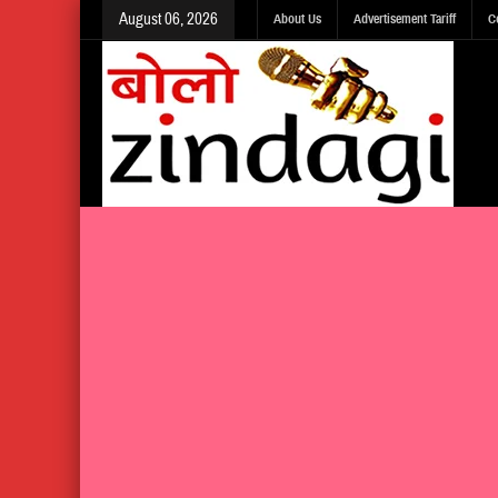
August 06, 2026
About Us
Advertisement Tariff
C