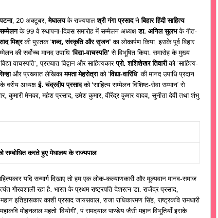
पटना
, 20 अक्टूबर,
मेघालय
के राज्यपाल
श्री गंगा प्रसाद
ने
बिहार हिंदी साहित्य
सम्मेलन
के 99 वे स्थापना-दिवस समारोह में सम्मेलन अध्यक्ष
डा. अनिल सुलभ
के गीत-
्रसाद मिश्र
की पुस्तक ‘
शब्द, संस्कृति और सृजन’
का लोकार्पण किया. इसके पूर्व बिहार
्मेलन की सर्वोच्च मानद उपाधि ‘
विद्या-वाचस्पति’
से विभूषित किया. समारोह के मुख्य
‘विद्या वाचस्पति’, प्रख्यात विद्वान और साहित्यकार
प्रो. शशिशेखर तिवारी
को ‘साहित्य-
िन्हा
और प्रख्यात लेखिका
ममता मेहरोत्रा
को ‘
विद्या-वारिधि
‘ की मानद उपाधि प्रदान
 के वरीय अध्यक्ष
ई. चंद्रदीप प्रसाद
को ‘साहित्य सम्मेलन विशिष्ट-सेवा सम्मान’ से
 कुमारी मेनका, महेश प्रसाद, उमेश कुमार, वीरेंद्र कुमार यादव, सुनीता देवी तथा शंभु
ो सम्बोधित करते हुए मेघालय के राज्यपाल
साहित्यकार यदि सन्मार्ग दिखाए तो हम एक लोक-कल्याणकारी और मूल्यवान मानव-समाज
्यंत गौरवशाली रहा है. भारत के प्रथम राष्ट्रपति देशरत्न डा. राजेंद्र प्रसाद,
री, महान इतिहासकार काशी प्रसाद जायसवाल, राजा राधिकारमण सिंह, राष्ट्रकवि रामधारी
, महाकवि मोहनलाल महतो ‘वियोगी’, पं रामदयाल पाण्डेय जैसी महान विभूतियाँ इसके