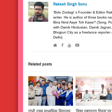
Rakesh Singh Sonu
'Bolo Zindagi' s Founder & Editor Rak
writer. He is author of three books
Bina Nind Aaye Toh Kaise? (Song, Po
with Dainik Hindustan, Dainik Jagra
Bhojpuri City as a freelance reporte
Delhi).
Related posts
गांधी उच्च माध्यमिक विद्यालय
‘विश्व रक्तदाता दिवस’ प