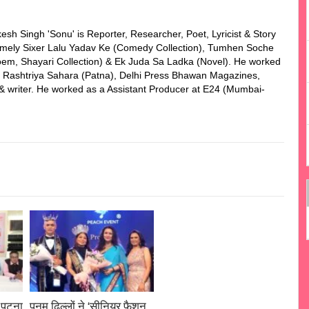
esh Singh 'Sonu' is Reporter, Researcher, Poet, Lyricist & Story
 namely Sixer Lalu Yadav Ke (Comedy Collection), Tumhen Soche
em, Shayari Collection) & Ek Juda Sa Ladka (Novel). He worked
n, Rashtriya Sahara (Patna), Delhi Press Bhawan Magazines,
r & writer. He worked as a Assistant Producer at E24 (Mumbai-
र पटना
पूनम ढिल्लों ने ‘सीनियर फैशन