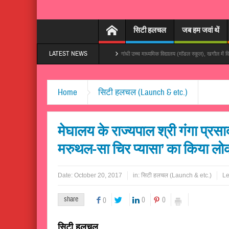
सिटी हलचल
जब हम जवां थें
LATEST NEWS
नारस बना दs’, तेजी से हो रहा वायरल
गांधी उच्च माध्यमिक विद्यालय (मॉडल स्कूल), खगौल में विद्यालय प्रबंधन
Home
सिटी हलचल (Launch & etc.)
मेघालय के राज्यपाल श्री गंगा प्रसा
मरुथल-सा चिर प्यासा’ का किया लोक
Date:
October 20, 2017
in:
सिटी हलचल (Launch & etc.)
Le
share
0
0
0
सिटी हलचल