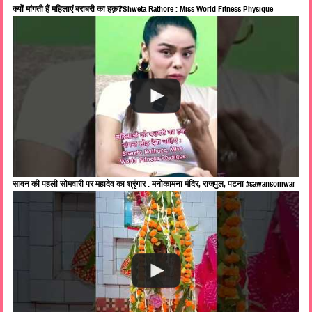
क्यों मांगती हैं महिलाएं बराबरी का हक़❓Shweta Rathore : Miss World Fitness Physique
सावन की पहली सोमवारी पर महादेव का श्रृंगार : मनोकामना मंदिर, राजपुल, पटना #sawansomwar