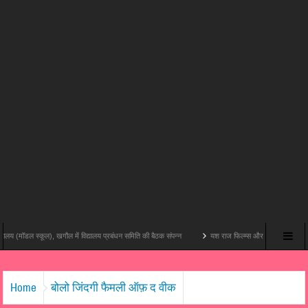
), खगौल में विद्यालय प्रबंधन समिति की बैठक संपन्न
यश राज फिल्म्स और पोशम पा पिक्चर्स की पहली थिएट्रिकल फ़ि
Home
बोलो जिंदगी फैमली ऑफ़ द वीक