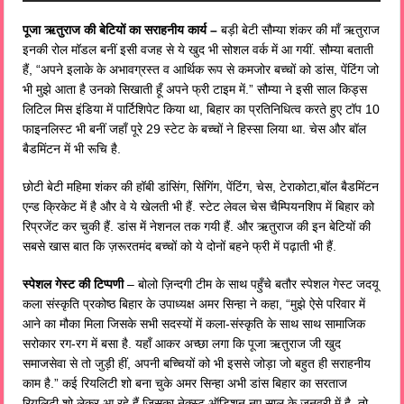
पूजा ऋतुराज की बेटियों का सराहनीय कार्य –
बड़ी बेटी सौम्या शंकर की माँ ऋतुराज
इनकी रोल मॉडल बनीं इसी वजह से ये खुद भी सोशल वर्क में आ गयीं. सौम्या बताती
हैं, “अपने इलाके के अभावग्रस्त व आर्थिक रूप से कमजोर बच्चों को डांस, पेंटिंग जो
भी मुझे आता है उनको सिखाती हूँ अपने फ्री टाइम में.” सौम्या ने इसी साल किड्स
लिटिल मिस इंडिया में पार्टिशिपेट किया था, बिहार का प्रतिनिधित्व करते हुए टॉप 10
फाइनलिस्ट भी बनीं जहाँ पूरे 29 स्टेट के बच्चों ने हिस्सा लिया था. चेस और बॉल
बैडमिंटन में भी रूचि है.
छोटी बेटी महिमा शंकर की हॉबी डांसिंग, सिंगिंग, पेंटिंग, चेस, टेराकोटा,बॉल बैडमिंटन
एन्ड क्रिकेट में है और वे ये खेलती भी हैं. स्टेट लेवल चेस चैम्पियनशिप में बिहार को
रिप्रजेंट कर चुकी हैं. डांस में नेशनल तक गयी हैं. और ऋतुराज की इन बेटियों की
सबसे खास बात कि ज़रूरतमंद बच्चों को ये दोनों बहने फ्री में पढ़ाती भी हैं.
स्पेशल गेस्ट की टिप्पणी
– बोलो ज़िन्दगी टीम के साथ पहुँचे बतौर स्पेशल गेस्ट जदयू
कला संस्कृति प्रकोष्ठ बिहार के उपाध्यक्ष अमर सिन्हा ने कहा, “मुझे ऐसे परिवार में
आने का मौका मिला जिसके सभी सदस्यों में कला-संस्कृति के साथ साथ सामाजिक
सरोकार रग-रग में बसा है. यहाँ आकर अच्छा लगा कि पूजा ऋतुराज जी खुद
समाजसेवा से तो जुड़ी हीं, अपनी बच्चियों को भी इससे जोड़ा जो बहुत ही सराहनीय
काम है.” कई रियलिटी शो बना चुके अमर सिन्हा अभी डांस बिहार का सरताज
रियलिटी शो लेकर आ रहे हैं जिसका नेक्स्ट ऑडिशन नए साल के जनवरी में है, तो