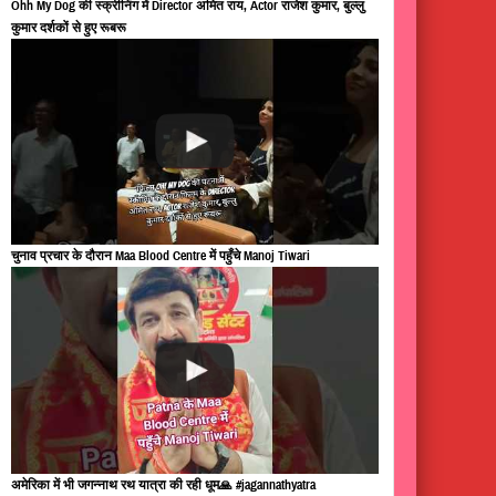
Ohh My Dog की स्क्रीनिंग में Director अमित राय, Actor राजेश कुमार, बुल्लु
कुमार दर्शकों से हुए रूबरू
चुनाव प्रचार के दौरान Maa Blood Centre में पहुँचे Manoj Tiwari
अमेरिका में भी जगन्नाथ रथ यात्रा की रही धूम🙏 #jagannathyatra