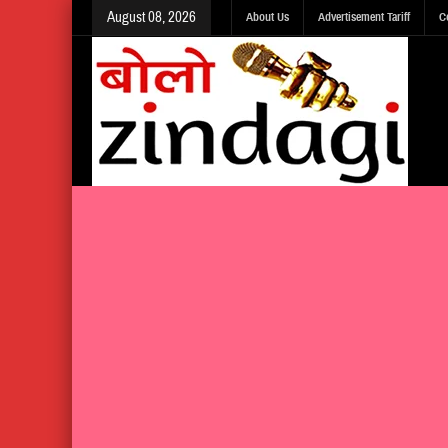
August 08, 2026
About Us
Advertisement Tariff
C