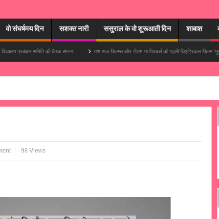
वो संघर्षमय दिन
सशक्त नारी
ससुराल के वो शुरूआती दिन
शाबाश
ंधन समिति की बैठक संपन्न
यश राज फिल्म्स और पोशम पा पिक्चर्स की पहली थिएट्रिकल फ़िल्म ‘मुपापा’ में आयुष्मान 
ment
98 Views