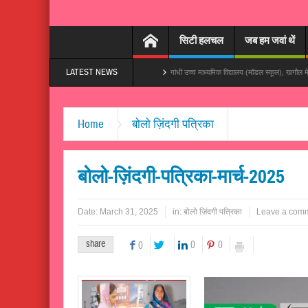
सिटी हलचल
जब हम जवां थें
LATEST NEWS
ा बनारस बना दs’, तेजी से हो रहा वायरल
गांधी उच्च माध्यमिक विद्यालय (मॉडल स्कूल), खगौल में विद्यालय प्रब
Home
बोलो ज़िंदगी पत्रिका
बोलो-ज़िंदगी-पत्रिका-मार्च-2025
Date:
March 31, 2025
in:
बोलो ज़िंदगी पत्रिका
Leave a com
share
0
0
0