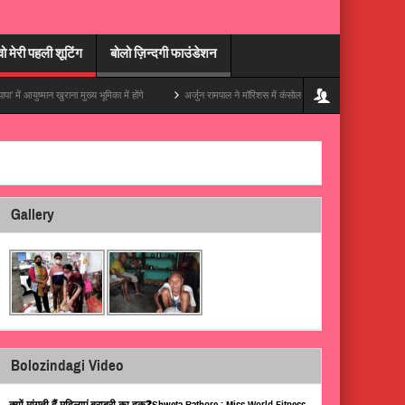
वो मेरी पहली शूटिंग
बोलो ज़िन्दगी फाउंडेशन
खुराना मुख्य भूमिका में होंगे
अर्जुन रामपाल ने मॉरिशस में कंसोल संभाला, अपनी ट्रिप की एक ज़बरदस्त झलक
Gallery
Bolozindagi Video
क्यों मांगती हैं महिलाएं बराबरी का हक़❓Shweta Rathore : Miss World Fitness