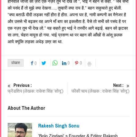
होनेवाले जीजा को ज़रा एक नज़र तुम भी देख लो “, भाई ने बहन से कहा. ” जब सभी
को पसंद हैं तो मुझे क्या देखना…, तुम्हारी क्या राय है.” बहन सकुचाते हुए बोली.
“क्या बताऊँ दीदी लड़का नहीं हीरा है हीरा. अपना घर है, नामी कम्पनी का मैनेजर है
और उससे भी बढ़कर वह अपने माँ बाप का इकलौता है. वैसे तो सभी को पसंद है पर
एक नज़र तुम भी देख लो.” यह कहते हुए भाई ने तस्वीर आगे बढ़ाई. बहन को झटका
सा लगा, चेहरा मायूस हो गया. भाई प्रसन्न था पर बहन की आँखों से आंसू छलक
आये क्यूंकि लड़का अधेड़ उम्र का था.
share
0
0
0
Previous :
Next :
फ्रेंडशिप (लेखक: राकेश सिंह ‘सोनू’)
फीकी चाय (लेखक : राकेश सिंह ‘सोनू’)
About The Author
Rakesh Singh Sonu
'Bolo Zindagi' s Founder & Editor Rakesh