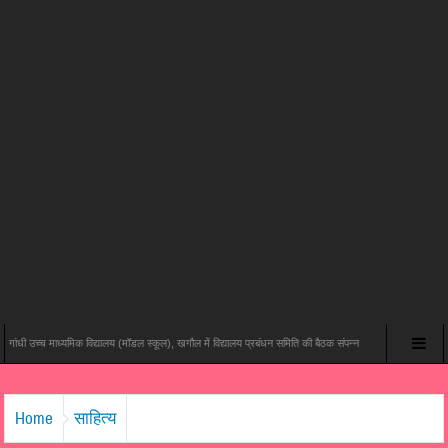
्च माध्यमिक विद्यालय (मॉडल स्कूल), खगौल में विद्यालय प्रबंधन समिति की बैठक संपन्न
यश राज फिल्म्स और पोशम 
Home
साहित्य