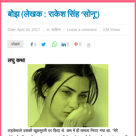
बोझ (लेखक : राकेश सिंह ‘सोनू’)
Date:
April 30, 2017
in:
साहित्य
Leave a comment
228 Views
share
0
0
0
लघु कथा
लड़केवाले उसकी खूबसूरती पर फ़िदा थे. कम में ही मामला निपट गया था. “मेरे