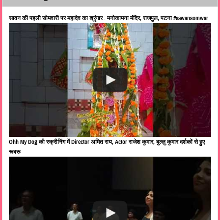
सावन की पहली सोमवारी पर महादेव का श्रृंगार : मनोकामना मंदिर, राजपुल, पटना #sawansomwar
Ohh My Dog की स्क्रीनिंग में Director अमित राय, Actor राजेश कुमार, बुल्लु कुमार दर्शकों से हुए
रूबरू