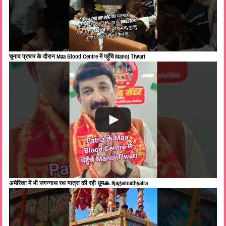
चुनाव प्रचार के दौरान Maa Blood Centre में पहुँचे Manoj Tiwari
अमेरिका में भी जगन्नाथ रथ यात्रा की रही धूम🙏 #jagannathyatra