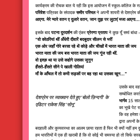
कार्यक्रम की रोचक बात ये रही कि इस आयोजन में स्कूल-कॉलेज के स्ट
परिवेश
पत्रिका के संपादक
समीर परिमल
ने अपनी शायरी से देशप्रेम
आएगा. मेरे प्यारे वतन ए दुलारे वतन, जान तुझ पर लुटाएं मजा आएगा
इसके बाद
पटना दूरदर्शन
की एंकर
प्रेरणा प्रताप
ने कुछ यूँ समां बांधा 
“वो कोठरियां थीं अँधेरी दीवारें बदबूदार सीलन से भरीं
एक ओर जहाँ गोरे बरसा रहे थें कोड़े और चीखों में भारत माता की जय
भारत माता की जय बस भारत माता की जय गूंज रही थीं.
वो इश्क़ था या उसे कहोगे उसका जुनून
हँसते-हँसते सीने पे खाली गोलियां
माँ के आँचल में तो कभी सड़कों पर बह रहा था उसका खून…”
उसके बाद वहां 
सम्बोधित करते
देशप्रेम पर व्याख्यान देते हुए ‘बोलो ज़िन्दगी’ के
भार्गव
15 सालो
एडिटर राकेश सिंह ‘सोनू’
का भूखे पेट 
कि वह हमेशा 
द्वारा अपनों 
बदहाली और कुव्यवस्था का आलम छाया रहता है फिर भी क्यों नहीं हम दूसर
हम भारतियों में एक ही खराबी है कि वो कोई भी समस्या हो तो सिर्फ सर