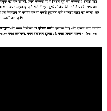
सबकुछ नहीं कर सकती. हमारी समस्या यह है कि हम खुद एक समस्या हैं. हमेशा जात-
िना खास वजह लड़ते-झगड़ते रहते हैं, एक-दूसरे को दोष देते रहते हैं जबकि अगर हम
हल निकालने की कोशिश करें तो उससे छुटकारा पाने में ज्यादा वक़्त नहीं लगेगा. और
 उसकी बात सुनेंगे….”
कर सुमन
और चमन वेलफेयर की
तूलिका वर्मा
ने प्रतीक चिन्ह और प्रमाण पत्र वितरित
संयोजन
मगध कलाकार, चमन वेलफेयर ट्रस्ट
और
कला जागरण,पटना
ने किया. इस
.