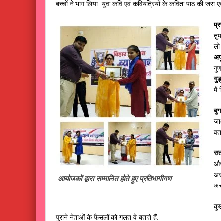
बच्चों ने भाग लिया. युवा कवि एवं कवियत्रियों के कविता पाठ की जरा 
प्
तु
लो 
अपू
गु
गुड
मै
दुर
जा
वत
सत
और 
असल
आयोजकों द्वारा सम्मानित होते हुए प्रतिभागीगण
अस
कु
पुराने नेताओं के फैसलों को गलत वे बताते हैं.