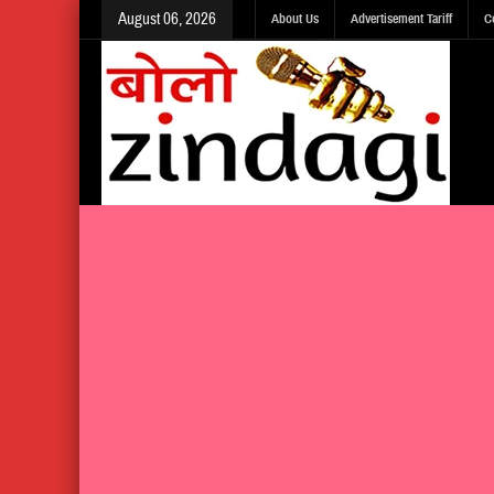
August 06, 2026
About Us
Advertisement Tariff
C