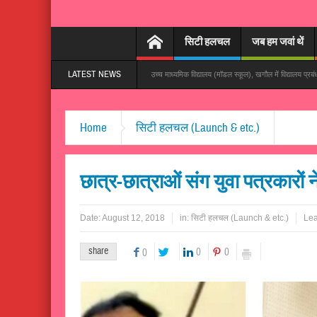
सिटी हलचल
जब हम जवां थें
LATEST NEWS
ेजी से हो रहा वायरल
गांधी उच्च माध्यमिक विद्यालय (मॉडल स्कूल), खगौल में विद्यालय प्रबंधन समिति की बैठक स
Home
सिटी हलचल (Launch & etc.)
छात्र-छात्राओं संग युवा पत्रकारों
Date:
August 12, 2018
in:
सिटी हलचल (Launch & etc.)
Le
share
0
0
0