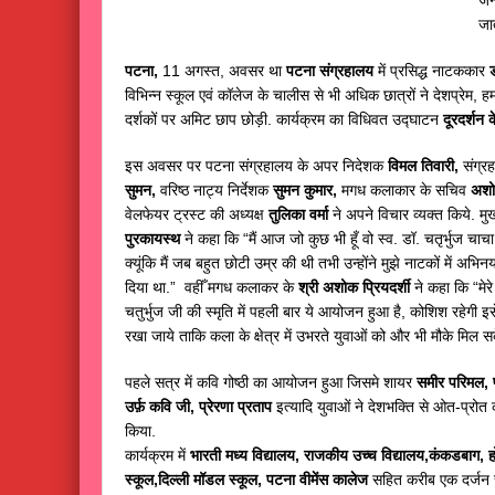
जा
पटना,
11 अगस्त, अवसर था
पटना संग्रहालय
में प्रसिद्ध नाटककार
ड
विभिन्न स्कूल एवं कॉलेज के चालीस से भी अधिक छात्रों ने देशप्रेम
दर्शकों पर अमिट छाप छोड़ी. कार्यक्रम का विधिवत उद्घाटन
दूरदर्शन क
इस अवसर पर पटना संग्रहालय के अपर निदेशक
विमल तिवारी,
संग्रह
सुमन,
वरिष्ठ नाट्य निर्देशक
सुमन कुमार,
मगध कलाकार के सचिव
अशोक
वेलफेयर ट्रस्ट की अध्यक्ष
तुलिका वर्मा
ने अपने विचार व्यक्त किये. म
पुरकायस्थ
ने कहा कि “मैं आज जो कुछ भी हूँ वो स्व. डॉ. चतृर्भुज चाचा
क्यूंकि मैं जब बहुत छोटी उम्र की थी तभी उन्होंने मुझे नाटकों में अभि
दिया था.” वहीँ मगध कलाकर के
श्री अशोक प्रियदर्शी
ने कहा कि “मेरे
चतुर्भुज जी की स्मृति में पहली बार ये आयोजन हुआ है, कोशिश रहेगी इ
रखा जाये ताकि कला के क्षेत्र में उभरते युवाओं को और भी मौके मिल स
पहले सत्र में कवि गोष्ठी का आयोजन हुआ जिसमे शायर
समीर परिमल, प
उर्फ़ कवि जी, प्रेरणा प्रताप
इत्यादि युवाओं ने देशभक्ति से ओत-प्रोत
किया.
कार्यक्रम में
भारती मध्य विद्यालय, राजकीय उच्च विद्यालय,कंकडबाग, ह
स्कूल,दिल्ली मॉडल स्कूल, पटना वीमेंस
कालेज
सहित करीब एक दर्जन 