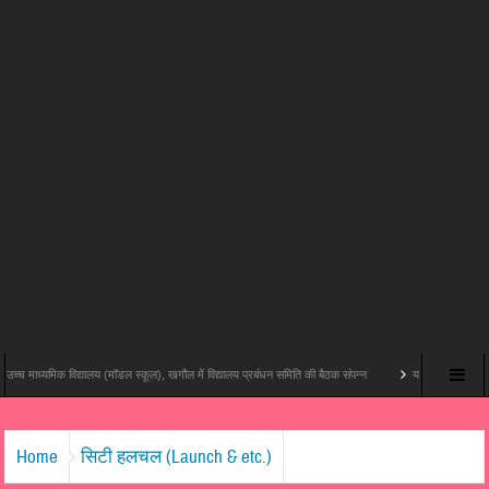
क विद्यालय (मॉडल स्कूल), खगौल में विद्यालय प्रबंधन समिति की बैठक संपन्न
यश राज फिल्म्स और पोशम पा पिक्चर्स
Home
सिटी हलचल (Launch & etc.)