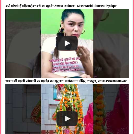
क्यों मांगती हैं महिलाएं बराबरी का हक़❓Shweta Rathore : Miss World Fitness Physique
सावन की पहली सोमवारी पर महादेव का श्रृंगार : मनोकामना मंदिर, राजपुल, पटना #sawansomwar