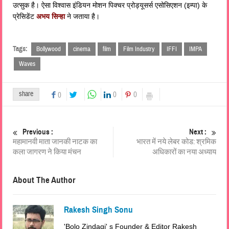
उत्सुक है। ऐसा विश्वास इंडियन मोशन पिक्चर प्रोड्यूसर्स एसोसिएशन (इम्पा) के
प्रेसिडेंट
अभय सिन्हा
ने जताया है।
Tags:
Bollywood
cinema
film
Film Industry
IFFI
IMPA
Waves
share
0
0
0
Previous :
Next :
महामानवी माता जानकी नाटक का
भारत में नये लेबर कोड: श्रमिक
कला जागरण ने किया मंचन
अधिकारों का नया अध्याय
About The Author
Rakesh Singh Sonu
'Bolo Zindagi' s Founder & Editor Rakesh