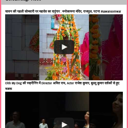
सावन की पहली सोमवारी पर महादेव का श्रृंगार : मनोकामना मंदिर, राजपुल, पटना #sawansomwar
Ohh My Dog की स्क्रीनिंग में Director अमित राय, Actor राजेश कुमार, बुल्लु कुमार दर्शकों से हुए
रूबरू