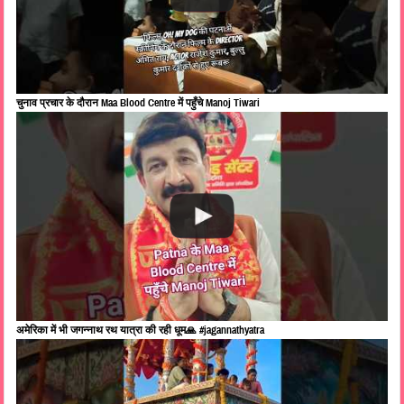
चुनाव प्रचार के दौरान Maa Blood Centre में पहुँचे Manoj Tiwari
अमेरिका में भी जगन्नाथ रथ यात्रा की रही धूम🙏 #jagannathyatra