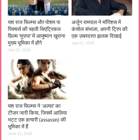
यश राज फिल्म्स और पोशम पा
अर्जुन रामपाल ने मॉरिशस में
पिक्चर्स की पहली थिएट्रिकल
कंसोल संभाला, अपनी ट्रिप की
फ़िल्म ‘मुपापा’ में आयुष्मान खुराना
एक ज़बरदस्त झलक दिखाई
मुख्य भूमिका में होंगे
July 02, 2026
July 02, 2026
यश राज फिल्म्स ने ‘अल्फा’ का
टीज़र जारी किया, जिसमें आलिया
भट्ट एक हत्यारी (assassin) की
भूमिका में हैं
June 13, 2026