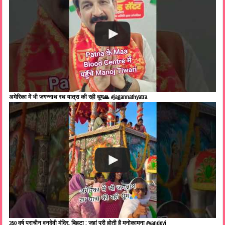
अमेरिका में भी जगन्नाथ रथ यात्रा की रही धूम🙏 #jagannathyatra
350 वर्ष प्राचीन वनदेवी मंदिर, बिहटा : जहां पूरी होती है मनोकामना #vandevi