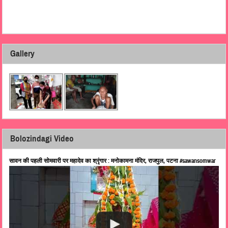
Gallery
Bolozindagi Video
सावन की पहली सोमवारी पर महादेव का श्रृंगार : मनोकामना मंदिर, राजपुल, पटना #sawansomwar