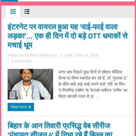
इंटरनेट पर वायरल हुआ यह ‘वाई-फाई वाला
लड़का’… एक ही दिन में दो बड़े OTT धमाकों से
मचाई धूम
Posted by
Rakesh Singh Sonu
|
Date: June 13, 2026
|
0 comments
अगर आप पिछले कुछ दिनों से सोशल मीडिया
रील्स या मीम्स स्क्रॉल कर रहे हैं, तो 'गुल्लक 5'
के सीधे-सादे वाई-फाई लगने वाले 'रवि' या फिर
'द पिरामिड स्कीम' के नेटवर्क मार्केटर 'मनीष' का
चेहरा आपकी नज़र से ज़ ...
Read more
बिहार के आन तिवारी प्रसिद्ध वेब सीरीज
‘पंचायत सीजन 4’ में निभा रहे हैं बिल्लू का