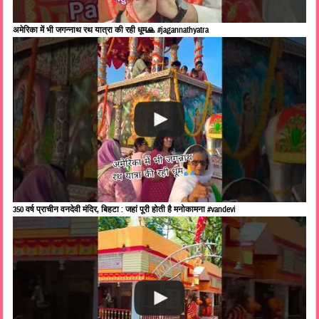
अमेरिका में भी जगन्नाथ रथ यात्रा की रही धूम🙏 #jagannathyatra
350 वर्ष प्राचीन वनदेवी मंदिर, बिहटा : जहां पूरी होती है मनोकामना #vandevi