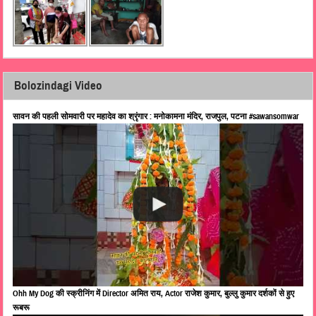
Bolozindagi Video
सावन की पहली सोमवारी पर महादेव का श्रृंगार : मनोकामना मंदिर, राजपुल, पटना #sawansomwar
Ohh My Dog की स्क्रीनिंग में Director अमित राय, Actor राजेश कुमार, बुल्लु कुमार दर्शकों से हुए
रूबरू