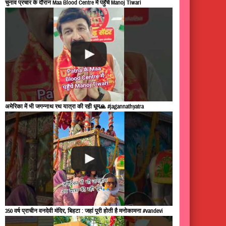
चुनाव प्रचार के दौरान Maa Blood Centre में पहुँचे Manoj Tiwari
अमेरिका में भी जगन्नाथ रथ यात्रा की रही धूम🙏 #jagannathyatra
350 वर्ष प्राचीन वनदेवी मंदिर, बिहटा : जहां पूरी होती है मनोकामना #vandevi