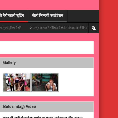
वो मेरी पहली शूटिंग
बोलो ज़िन्दगी फाउंडेशन
ा में होंगे
अर्जुन रामपाल ने मॉरिशस में कंसोल संभाला, अपनी ट्रिप की एक ज़बरदस्त झलक दिखाई
Gallery
Bolozindagi Video
सावन की पहली सोमवारी पर महादेव का श्रृंगार : मनोकामना मंदिर, राजपुल,