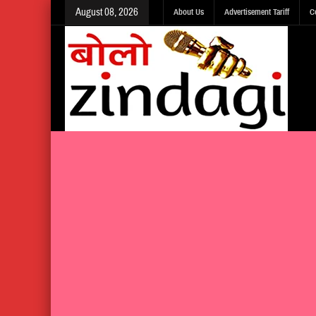
August 08, 2026
About Us
Advertisement Tariff
C