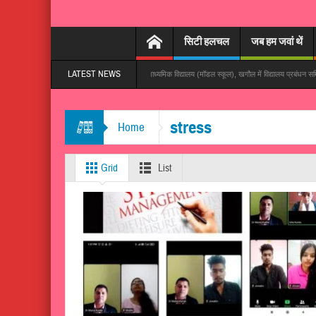
सिटी हलचल
जब हम जवां थें
LATEST NEWS
 तेजी से हो रहा वायरल
गांधी उच्च माध्यमिक विद्यालय (मॉडल स्कूल), खगौल में विद्यालय प्रबंधन समिति की बैठक
न में दो बड़े OTT धमाकों से मचाई धूम
stress
Home
Grid
List