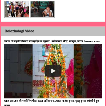
Bolozindagi Video
सावन की पहली सोमवारी पर महादेव का श्रृंगार : मनोकामना मंदिर, राजपुल, पटना #sawansomwar
Ohh My Dog की स्क्रीनिंग में Director अमित राय, Actor राजेश कुमार, बुल्लु कुमार दर्शकों से हुए
रूबरू