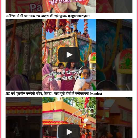
अमेरिका में भी जगन्नाथ रथ यात्रा की रही धूम🙏 #jagannathyatra
350 वर्ष प्राचीन वनदेवी मंदिर, बिहटा : जहां पूरी होती है मनोकामना #vandevi