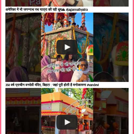
अमेरिका में भी जगन्नाथ रथ यात्रा की रही धूम🙏 #jagannathyatra
350 वर्ष प्राचीन वनदेवी मंदिर, बिहटा : जहां पूरी होती है मनोकामना #vandevi