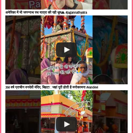
अमेरिका में भी जगन्नाथ रथ यात्रा की रही धूम🙏 #jagannathyatra
350 वर्ष प्राचीन वनदेवी मंदिर, बिहटा : जहां पूरी होती है मनोकामना #vandevi