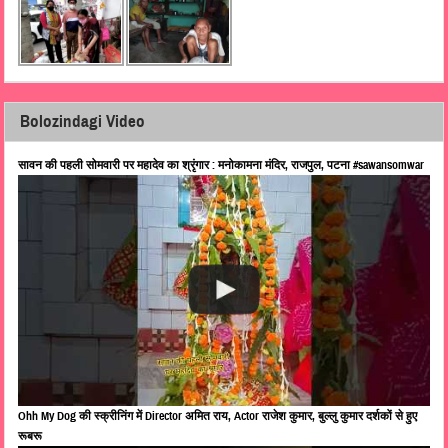
Bolozindagi Video
सावन की पहली सोमवारी पर महादेव का श्रृंगार : मनोकामना मंदिर, राजपुल, पटना #sawansomwar
Ohh My Dog की स्क्रीनिंग में Director अमित राय, Actor राजेश कुमार, बुल्लु कुमार दर्शकों से हुए
रूबरू