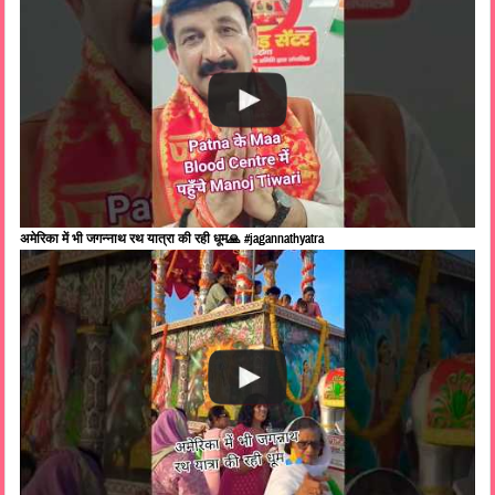
अमेरिका में भी जगन्नाथ रथ यात्रा की रही धूम🙏 #jagannathyatra