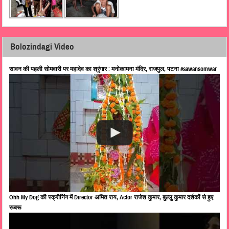
Bolozindagi Video
सावन की पहली सोमवारी पर महादेव का श्रृंगार : मनोकामना मंदिर, राजपुल, पटना #sawansomwar
Ohh My Dog की स्क्रीनिंग में Director अमित राय, Actor राजेश कुमार, बुल्लु कुमार दर्शकों से हुए
रूबरू