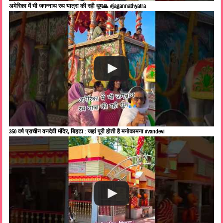
अमेरिका में भी जगन्नाथ रथ यात्रा की रही धूम🙏 #jagannathyatra
350 वर्ष प्राचीन वनदेवी मंदिर, बिहटा : जहां पूरी होती है मनोकामना #vandevi