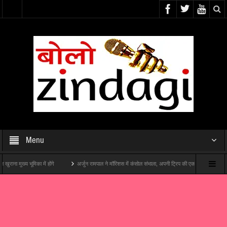
Menu
ुख्य भूमिका में होंगे
अर्जुन रामपाल ने मॉरिशस में कंसोल संभाला, अपनी ट्रिप की एक ज़बरदस्त झलक दिखाई
विशेष
महान एक्टर असरानी की आखिरी फ़िल्म “हम अंग्रेज़ों के ज़माने के जेलर हैं” का शानदार ट्रेलर लॉन्च