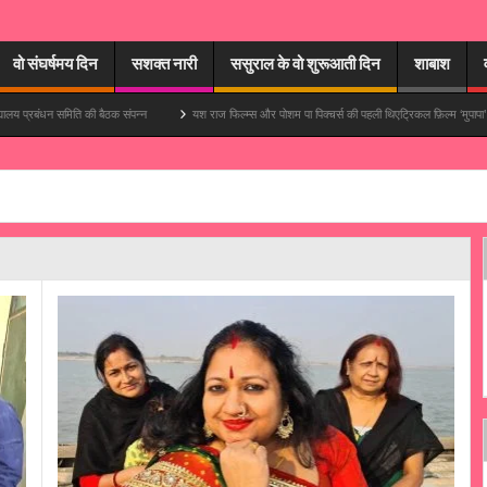
वो संघर्षमय दिन
सशक्त नारी
ससुराल के वो शुरूआती दिन
शाबाश
न समिति की बैठक संपन्न
यश राज फिल्म्स और पोशम पा पिक्चर्स की पहली थिएट्रिकल फ़िल्म ‘मुपापा’ में आयुष्मान खु