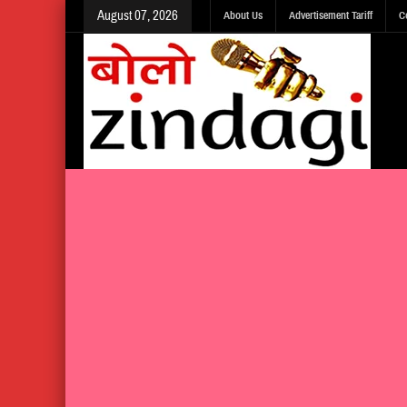
August 07, 2026
About Us
Advertisement Tariff
C