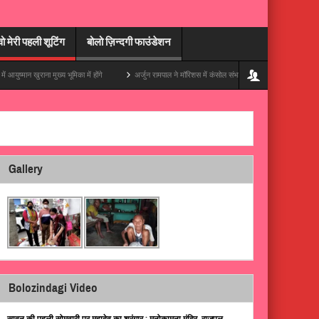
वो मेरी पहली शूटिंग
बोलो ज़िन्दगी फाउंडेशन
राना मुख्य भूमिका में होंगे
अर्जुन रामपाल ने मॉरिशस में कंसोल संभाला, अपनी ट्रिप की एक ज़बरदस्त झलक द
Gallery
Bolozindagi Video
सावन की पहली सोमवारी पर महादेव का श्रृंगार : मनोकामना मंदिर, राजपुल,