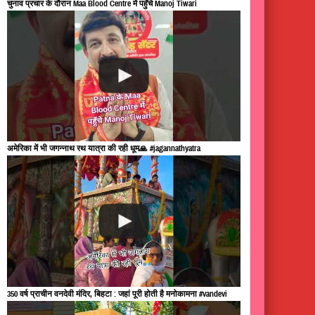
चुनाव प्रचार के दौरान Maa Blood Centre में पहुँचे Manoj Tiwari
अमेरिका में भी जगन्नाथ रथ यात्रा की रही धूम🙏 #jagannathyatra
350 वर्ष प्राचीन वनदेवी मंदिर, बिहटा : जहां पूरी होती है मनोकामना #vandevi