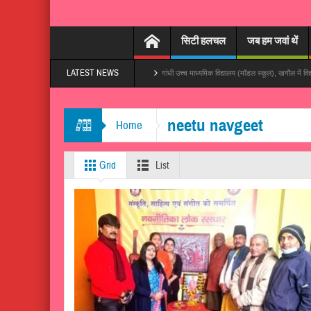
सिटी हलचल
जब हम जवां थें
LATEST NEWS
बनारस बना दs’, तेजी से हो रहा वायरल
गांधी उच्च माध्यमिक विद्यालय (मॉडल स्कूल), खगौल में विद्यालय प्रबंध
neetu navgeet
Home
Grid
List