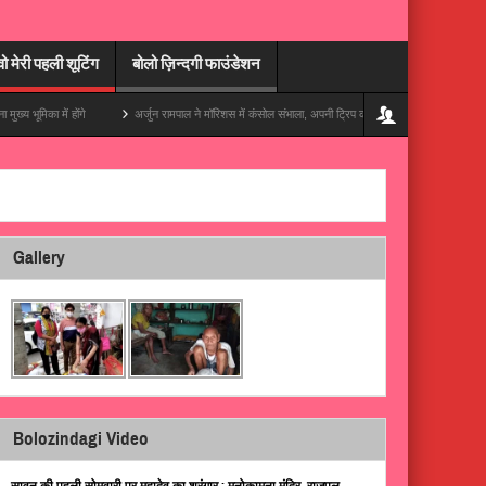
वो मेरी पहली शूटिंग
बोलो ज़िन्दगी फाउंडेशन
 में होंगे
अर्जुन रामपाल ने मॉरिशस में कंसोल संभाला, अपनी ट्रिप की एक ज़बरदस्त झलक दिखाई
Gallery
Bolozindagi Video
सावन की पहली सोमवारी पर महादेव का श्रृंगार : मनोकामना मंदिर, राजपुल,