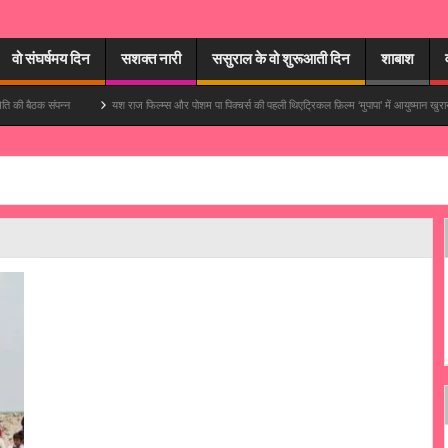
वो संघर्षमय दिन
सशक्त नारी
ससुराल के वो शुरूआती दिन
शाबाश
 संपन्न
यश राज फिल्म्स और पोशम पा पिक्चर्स की पहली थिएट्रिकल फ़िल्म ‘मुपापा’ में आयुष्मान खुराना मुख्य भूमिका