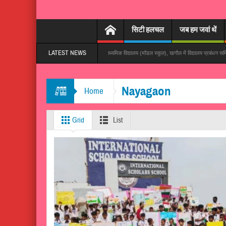
सिटी हलचल
जब हम जवां थें
LATEST NEWS
तेजी से हो रहा वायरल
गांधी उच्च माध्यमिक विद्यालय (मॉडल स्कूल), खगौल में विद्यालय प्रबंधन समिति की बैठक
Nayagaon
Home
Grid
List