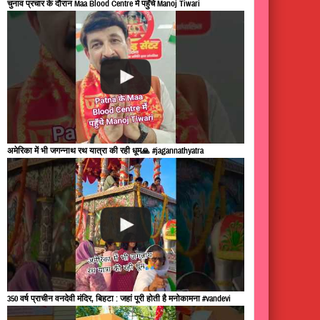
चुनाव प्रचार के दौरान Maa Blood Centre में पहुँचे Manoj Tiwari
अमेरिका में भी जगन्नाथ रथ यात्रा की रही धूम🙏 #jagannathyatra
350 वर्ष प्राचीन वनदेवी मंदिर, बिहटा : जहां पूरी होती है मनोकामना #vandevi