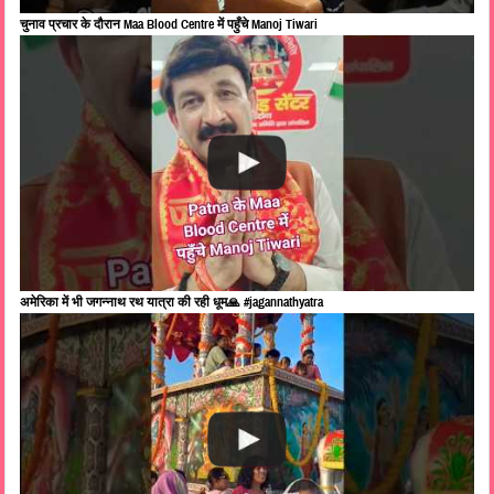
चुनाव प्रचार के दौरान Maa Blood Centre में पहुँचे Manoj Tiwari
अमेरिका में भी जगन्नाथ रथ यात्रा की रही धूम🙏 #jagannathyatra