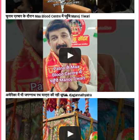
चुनाव प्रचार के दौरान Maa Blood Centre में पहुँचे Manoj Tiwari
अमेरिका में भी जगन्नाथ रथ यात्रा की रही धूम🙏 #jagannathyatra