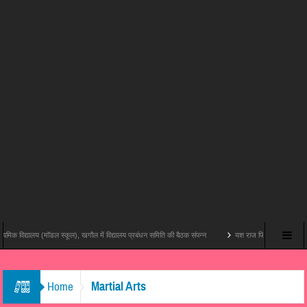
विद्यालय (मॉडल स्कूल), खगौल में विद्यालय प्रबंधन समिति की बैठक संपन्न
यश राज फिल्म्स और पोशम पा पिक्चर्स 
Martial Arts
Home