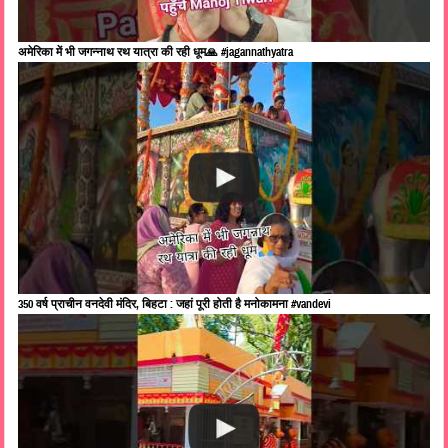
अमेरिका में भी जगन्नाथ रथ यात्रा की रही धूम🙏 #jagannathyatra
350 वर्ष प्राचीन वनदेवी मंदिर, बिहटा : जहां पूरी होती है मनोकामना #vandevi