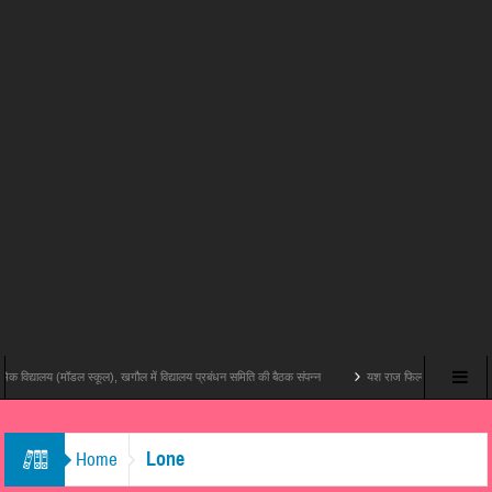
द्यालय (मॉडल स्कूल), खगौल में विद्यालय प्रबंधन समिति की बैठक संपन्न
यश राज फिल्म्स और पोशम पा पिक्चर्स की 
Lone
Home