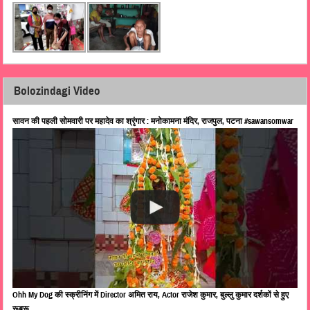
Bolozindagi Video
सावन की पहली सोमवारी पर महादेव का श्रृंगार : मनोकामना मंदिर, राजपुल, पटना #sawansomwar
Ohh My Dog की स्क्रीनिंग में Director अमित राय, Actor राजेश कुमार, बुल्लु कुमार दर्शकों से हुए
रूबरू