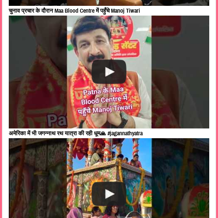
चुनाव प्रचार के दौरान Maa Blood Centre में पहुँचे Manoj Tiwari
अमेरिका में भी जगन्नाथ रथ यात्रा की रही धूम🙏 #jagannathyatra