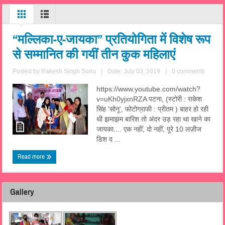
“मल्लिका-ए-जायका” प्रतियोगिता में विशेष रूप
से सम्मानित की गयीं तीन कुक महिलाएं
Posted by
Rakesh Singh Sonu
|
Date: July 03, 2019
|
0 comments
https://www.youtube.com/watch?
v=uKh0yjxnRZA पटना, (स्टोरी : राकेश
सिंह 'सोनू', फोटोग्राफी : प्रीतम ) बाहर हो रही
थी झमाझम बारिश तो अंदर उड़ रहा था खाने का
जायका.... एक नहीं, दो नहीं, पूरे 10 लज़ीज
डिश द ...
Read more
Gallery