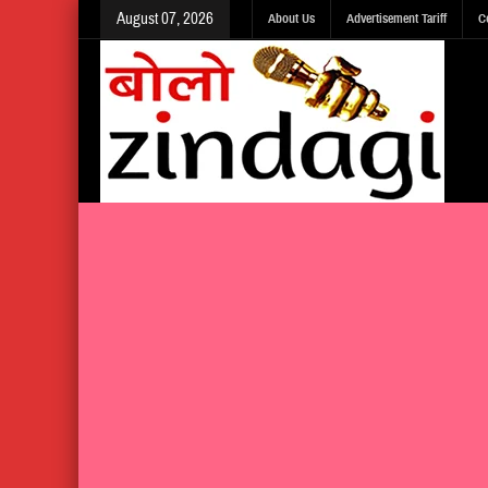
August 07, 2026
About Us
Advertisement Tariff
C