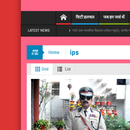
सिटी हलचल
जब हम जवां थें
LATEST NEWS
हमरा बनारस बना दs’, तेजी से हो रहा वायरल
गांधी उच्च माध्यमिक विद्यालय (मॉडल स्कूल), खगौल में विद्यालय प
ips
Home
Grid
List