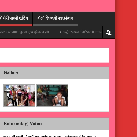
वो मेरी पहली शूटिंग
बोलो ज़िन्दगी फाउंडेशन
ान खुराना मुख्य भूमिका में होंगे
अर्जुन रामपाल ने मॉरिशस में कंसोल संभाला, अपनी ट्रिप की एक ज़बरदस्त 
Gallery
Bolozindagi Video
सावन की पहली सोमवारी पर महादेव का श्रृंगार : मनोकामना मंदिर, राजपुल,