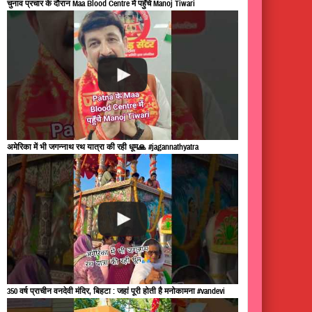
चुनाव प्रचार के दौरान Maa Blood Centre में पहुँचे Manoj Tiwari
अमेरिका में भी जगन्नाथ रथ यात्रा की रही धूम🙏 #jagannathyatra
350 वर्ष प्राचीन वनदेवी मंदिर, बिहटा : जहां पूरी होती है मनोकामना #vandevi