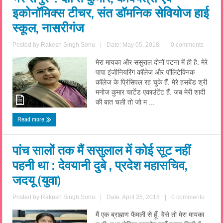
इकोनॉमिक्स टीचर, संत डॉमनिक सेवियोज हाई
स्कूल, नासरीगंज
Posted by
Rakesh Singh Sonu
|
Date: May 05, 2018
|
0 comments
मेरा मायका और ससुराल दोनों पटना में ही है. मेरे
पापा इंजीनियरिंग कॉलेज और पॉलिटेक्निक
कॉलेज के प्रिंसिपल रह चुके हैं. मेरे हसबेंड श्री
मनोज कुमार चार्टेड एकाउंटेंट हैं. जब मेरी शादी
की बात चली तो जो म ...
Read more
पांच सालों तक मैं ससुलाल में कोई सूट नहीं
पहनी था : देवयानी दुबे , प्रदेश महासचिव,
जदयू (युवा)
Posted by
Rakesh Singh Sonu
|
Date: April 25, 2018
|
0 comments
मैं एक ब्राह्मण फैमली से हूँ. वैसे तो मेरा मायका