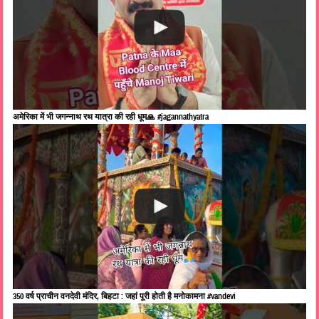
अमेरिका में भी जगन्नाथ रथ यात्रा की रही धूम🙏 #jagannathyatra
350 वर्ष प्राचीन वनदेवी मंदिर, बिहटा : जहां पूरी होती है मनोकामना #vandevi