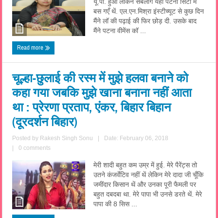
यू.पी. हुआ लेकिन सबलोग यहाँ पटना सिटी में
बस गएँ थें. एल.एन.मिश्रा इंस्टीच्यूट से कुछ दिन
मैंने लॉ की पढ़ाई की फिर छोड़ दी. उसके बाद
मैंने पटना वीमेंस कॉ ...
Read more
चूल्हा-छुलाई की रस्म में मुझे हलवा बनाने को
कहा गया जबकि मुझे खाना बनाना नहीं आता
था : प्रेरणा प्रताप, एंकर, बिहार बिहान
(दूरदर्शन बिहार)
Posted by
Rakesh Singh Sonu
|
Date: February 06, 2018
|
0 comments
मेरी शादी बहुत कम उम्र में हुई. मेरे पैरेंट्स तो
उतने कंजर्वेटिव नहीं थें लेकिन मेरे दादा जी चूँकि
जमींदार किसान थें और उनका पूरी फैमली पर
बहुत दबदबा था. मेरे पापा भी उनसे डरते थें. मेरे
पापा की 8 सिस ...