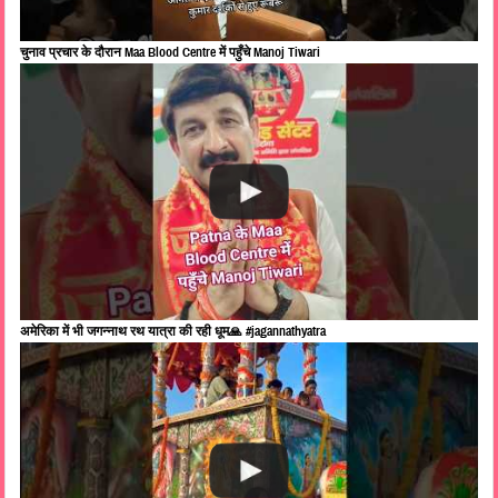
चुनाव प्रचार के दौरान Maa Blood Centre में पहुँचे Manoj Tiwari
अमेरिका में भी जगन्नाथ रथ यात्रा की रही धूम🙏 #jagannathyatra