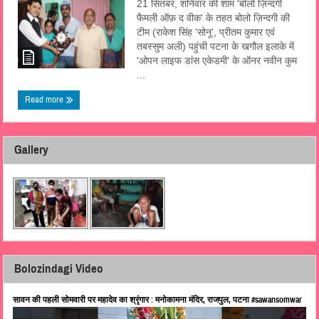
21 सितंबर, शनिवार की शाम 'बोलो ज़िन्दगी
फैमली ऑफ़ द वीक' के तहत बोलो ज़िन्दगी की
टीम (राकेश सिंह 'सोनू', प्रीतम कुमार एवं
तबस्सुम अली) पहुंची पटना के खगौल इलाके में
'ओपन लाइफ डांस एकेडमी' के ऑनर नवीन कुम
...
Read more
Gallery
Bolozindagi Video
सावन की पहली सोमवारी पर महादेव का श्रृंगार : मनोकामना मंदिर, राजपुल, पटना #sawansomwar