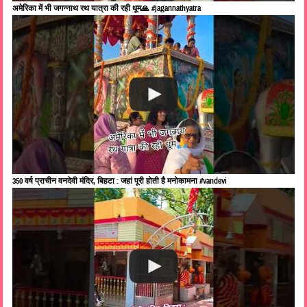
अमेरिका में भी जगन्नाथ रथ यात्रा की रही धूम🙏 #jagannathyatra
350 वर्ष प्राचीन वनदेवी मंदिर, बिहटा : जहां पूरी होती है मनोकामना #vandevi