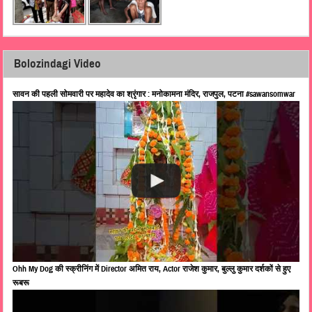
Bolozindagi Video
सावन की पहली सोमवारी पर महादेव का श्रृंगार : मनोकामना मंदिर, राजपुल, पटना #sawansomwar
Ohh My Dog की स्क्रीनिंग में Director अमित राय, Actor राजेश कुमार, बुल्लु कुमार दर्शकों से हुए
रूबरू