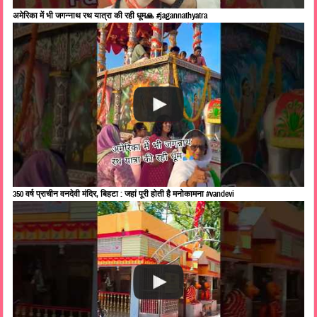
अमेरिका में भी जगन्नाथ रथ यात्रा की रही धूम🙏 #jagannathyatra
350 वर्ष प्राचीन वनदेवी मंदिर, बिहटा : जहां पूरी होती है मनोकामना #vandevi