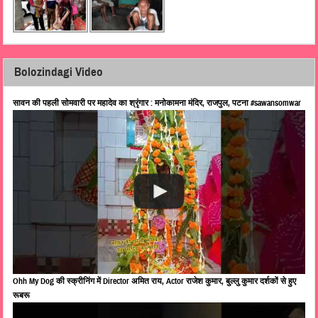
Bolozindagi Video
सावन की पहली सोमवारी पर महादेव का श्रृंगार : मनोकामना मंदिर, राजपुल, पटना #sawansomwar
Ohh My Dog की स्क्रीनिंग में Director अमित राय, Actor राजेश कुमार, बुल्लु कुमार दर्शकों से हुए
रूबरू