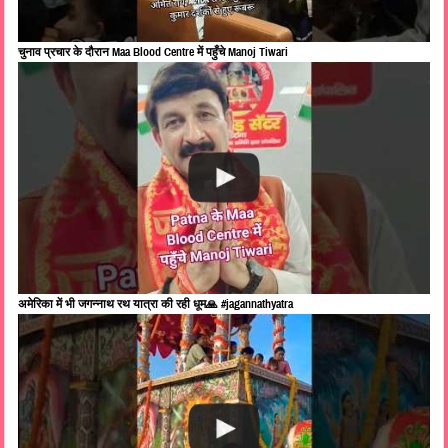
चुनाव प्रचार के दौरान Maa Blood Centre में पहुँचे Manoj Tiwari
अमेरिका में भी जगन्नाथ रथ यात्रा की रही धूम🙏 #jagannathyatra