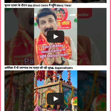
चुनाव प्रचार के दौरान Maa Blood Centre में पहुँचे Manoj Tiwari
अमेरिका में भी जगन्नाथ रथ यात्रा की रही धूम🙏 #jagannathyatra