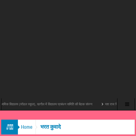
 विद्यालय (मॉडल स्कूल), खगौल में विद्यालय प्रबंधन समिति की बैठक संपन्न
यश राज फिल्म्स और पोशम पा पिक्चर्स 
भरत कुवादे
Home