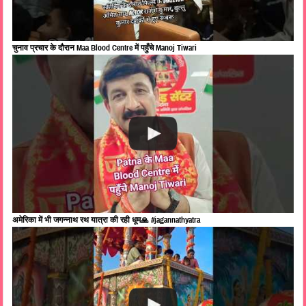
चुनाव प्रचार के दौरान Maa Blood Centre में पहुँचे Manoj Tiwari
अमेरिका में भी जगन्नाथ रथ यात्रा की रही धूम🙏 #jagannathyatra