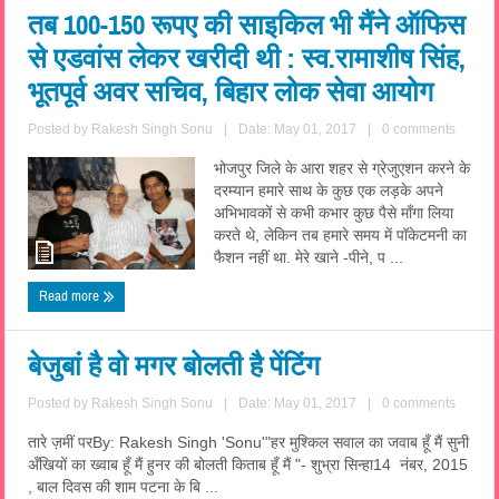
तब 100-150 रूपए की साइकिल भी मैंने ऑफिस
से एडवांस लेकर खरीदी थी : स्व.रामाशीष सिंह,
भूतपूर्व अवर सचिव, बिहार लोक सेवा आयोग
Posted by
Rakesh Singh Sonu
|
Date: May 01, 2017
|
0 comments
भोजपुर जिले के आरा शहर से ग्रेजुएशन करने के
दरम्यान हमारे साथ के कुछ एक लड़के अपने
अभिभावकों से कभी कभार कुछ पैसे माँगा लिया
करते थे, लेकिन तब हमारे समय में पॉकेटमनी का
फैशन नहीं था. मेरे खाने -पीने, प ...
Read more
बेजुबां है वो मगर बोलती है पेंटिंग
Posted by
Rakesh Singh Sonu
|
Date: May 01, 2017
|
0 comments
तारे ज़मीं परBy: Rakesh Singh 'Sonu'"हर मुश्किल सवाल का जवाब हूँ मैं सुनी
अँखियों का ख्वाब हूँ मैं हुनर की बोलती किताब हूँ मैं "- शुभ्रा सिन्हा14 नंबर, 2015
, बाल दिवस की शाम पटना के बि ...