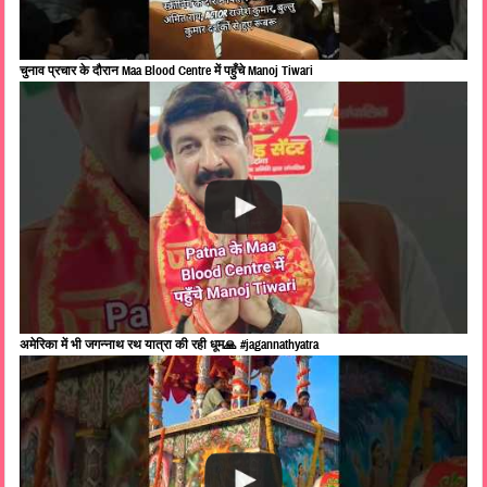
चुनाव प्रचार के दौरान Maa Blood Centre में पहुँचे Manoj Tiwari
अमेरिका में भी जगन्नाथ रथ यात्रा की रही धूम🙏 #jagannathyatra