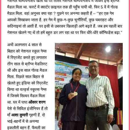
नेशनल चैम्पियनशिप खेला था पर तीसरे नेशनल चैम्पियनशिप में जाकर इन्हें ब्रॉन्ज
मैडल मिला था. फर्स्ट में क्वार्टर फ़ाइनल तक ही पहुँच पायी थी. फिर 5 वें में गोल्ड
मैडल मिला. वहां अनुभव क्या रहा ? पूछने पर अनन्या कहती हैं – ‘”हर एक गेम
आपको सिखाकर जाता है. हर गेम में कुछ-न-कुछ चुनौतियाँ, कुछ घबराहट और
कठिनाइयां तो आती हैं. पर इसी से उबरकर खिलाड़ी आगे बढ़ते हैं. जब हम पहली बार
नेशनल खेलने गए थें तो हमें बहुत डर लग रहा था पर फिर धीरे-धीरे कॉन्फिडेंस बढ़ा.”
अभी अलगतार 4 साल से
बिहार को नेशनल स्कूल गेम्स
में रिप्रजेंट करते हुए लगातार
तीन साल से ब्रॉन्ज मेडलिस्ट
थी और इस साल गोल्ड मैडल
मिला. पिछले साल बिहार से
खेलते हुए इंडिया को रिप्रजेंट
किया था वर्ल्ड्स स्कूल्स गेम्स
में जिसमे सिल्वर मैडल मिला
था. घर में पापा
ओंकार शरण
पेशे से सिविल इंजीनियर हैं तो
माँ
आशा कुमारी
गृहणी हैं. दो
भाई-बहनों में से अनन्या
इकलौती बहन हैं. फैमली का