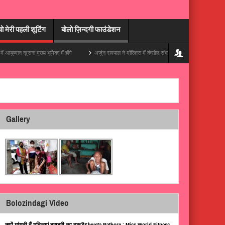
वो मेरी पहली शूटिंग
बोलो ज़िन्दगी फाउंडेशन
 भूमिका में होंगे
अर्जुन रामपाल ने मॉरिशस में कंसोल संभाला, अपनी ट्रिप की एक ज़बरदस्त झलक दिखाई
Gallery
Bolozindagi Video
क्यों मांगती हैं महिलाएं बराबरी का हक़❓Shweta Rathore : Miss World Fitness