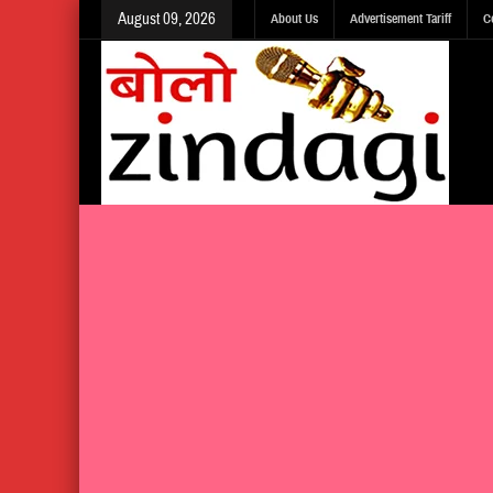
August 09, 2026
About Us
Advertisement Tariff
C