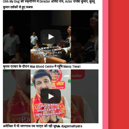
Ohh My Dog की स्क्रीनिंग में Director अमित राय, Actor राजेश कुमार, बुल्लु
कुमार दर्शकों से हुए रूबरू
चुनाव प्रचार के दौरान Maa Blood Centre में पहुँचे Manoj Tiwari
अमेरिका में भी जगन्नाथ रथ यात्रा की रही धूम🙏 #jagannathyatra