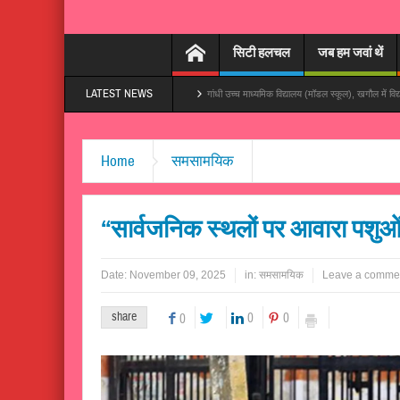
सिटी हलचल
जब हम जवां थें
LATEST NEWS
ा दs’, तेजी से हो रहा वायरल
गांधी उच्च माध्यमिक विद्यालय (मॉडल स्कूल), खगौल में विद्यालय प्रबंधन समिति 
Home
समसामयिक
“सार्वजनिक स्थलों पर आवारा पशुओं
Date:
November 09, 2025
in:
समसामयिक
Leave a comme
share
0
0
0