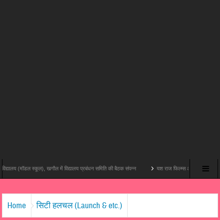
ल स्कूल), खगौल में विद्यालय प्रबंधन समिति की बैठक संपन्न
यश राज फिल्म्स और पोशम पा पिक्चर्स की पहली थिएट्र
Home
सिटी हलचल (Launch & etc.)