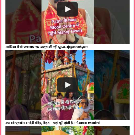
अमेरिका में भी जगन्नाथ रथ यात्रा की रही धूम🙏 #jagannathyatra
350 वर्ष प्राचीन वनदेवी मंदिर, बिहटा : जहां पूरी होती है मनोकामना #vandevi