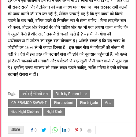
इलाके में एक आवासीय इमारत में आग लगने से 17 लोगों की मौत हो गई थी, और वहां
भी संकरे रास्ते और वेंटीलेशन को बड़ा कारण माना गया था।अब सरकार सभी क्लबों
की जांच कराने की बात कर रही है, लेकिन सच्चाई यह है कि इन जांचों को किसी
हादसे के बाद नहीं, बल्कि पहले ही नियमित रूप से होना चाहिए। बिना लाइसेंस चल
रहे क्लब, होटल और रेस्तरां बंद होने चाहिए और यह भी पता लगाया जाना चाहिए कि
वे खुलते कैसे हैं और सालों तक कैसे चलते रहते हैं ? यह भी कि गोवा की
अर्थव्यवस्था में पर्यटन का बहुत बड़ा योगदान है। आंकड़े बताते हैं कि यह राज्य के
जीडीपी का 16% से भी ज्यादा हिस्सा है। इस साल गोवा में पर्यटकों की संख्या भी
बढ़ी है। ऐसे में इस तरह की घटनाएं गोवा की छवि को नुकसान पहुंचाती हैं, जो पहले
ही टैक्सी चालकों की मनमानी और पर्यटकों से बदसलूकी जैसी समस्याओं से जूझ रहा
है। इसलिए राज्य सरकार को सख्त कदम उठाने चाहिए, ताकि भविष्य में ऐसी दर्दनाक
घटनाएं दोबारा न हों।
Tags:
'बर्च बाई रोमियो लेन'
Birch by Romeo Lane
CM PRAMOD SAWANT
Fire accident
Fire brigade
Goa
Goa Night Club fire
Night Club
share
0
0
0