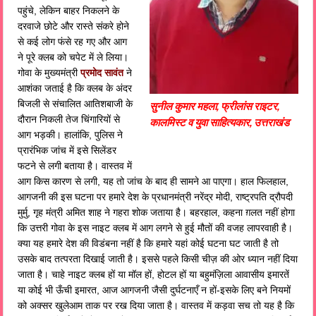
पहुंचे, लेकिन बाहर निकलने के
दरवाजे छोटे और रास्ते संकरे होने
से कई लोग फंसे रह गए और आग
ने पूरे क्लब को चपेट में ले लिया।
गोवा के मुख्यमंत्री
प्रमोद सावंत
ने
आशंका जताई है कि क्लब के अंदर
बिजली से संचालित आतिशबाजी के
सुनील कुमार महला, फ्रीलांस राइटर,
दौरान निकली तेज चिंगारियों से
कालमिस्ट व युवा साहित्यकार, उत्तराखंड
आग भड़की। हालांकि, पुलिस ने
प्रारंभिक जांच में इसे सिलेंडर
फटने से लगी बताया है। वास्तव में
आग किस कारण से लगी, यह तो जांच के बाद ही सामने आ पाएगा। हाल फिलहाल,
आगजनी की इस घटना पर हमारे देश के प्रधानमंत्री नरेंद्र मोदी, राष्ट्रपति द्रौपदी
मुर्मु, गृह मंत्री अमित शाह ने गहरा शोक जताया है। बहरहाल, कहना ग़लत नहीं होगा
कि उत्तरी गोवा के इस नाइट क्लब में आग लगने से हुई मौतों की वजह लापरवाही है।
क्या यह हमारे देश की विडंबना नहीं है कि हमारे यहां कोई घटना घट जाती है तो
उसके बाद तत्परता दिखाई जाती है। इससे पहले किसी चीज़ की ओर ध्यान नहीं दिया
जाता है। चाहे नाइट क्लब हों या मॉल हों, होटल हों या बहुमंज़िला आवासीय इमारतें
या कोई भी ऊँची इमारत, आज आगजनी जैसी दुर्घटनाएँ न हों-इसके लिए बने नियमों
को अक्सर खुलेआम ताक पर रख दिया जाता है। वास्तव में कड़वा सच तो यह है कि